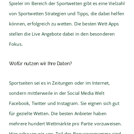
Spieler im Bereich der Sportwetten gibt es eine Vielzahl
von Sportwetten Strategien und Tipps, die dabei helfen
können, erfolgreich zu wetten. Die besten Wett Apps
stellen die Live Angebote dabei in den besonderen
Fokus.
Wofür nutzen wir Ihre Daten?
Sportseiten sei es in Zeitungen oder im Internet,
sondern mittlerweile in der Social Media Welt
Facebook, Twitter und Instagram. Sie eignen sich gut
für gezielte Wetten. Die besten Anbieter haben
mehrere hundert Wettmärkte pro Partie vorzuweisen.
Hier schauen wir uns. Teil des Bonusprogramms sind