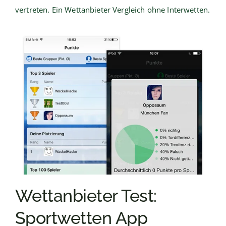
vertreten. Ein Wettanbieter Vergleich ohne Interwetten.
Wettanbieter Test:
Sportwetten App