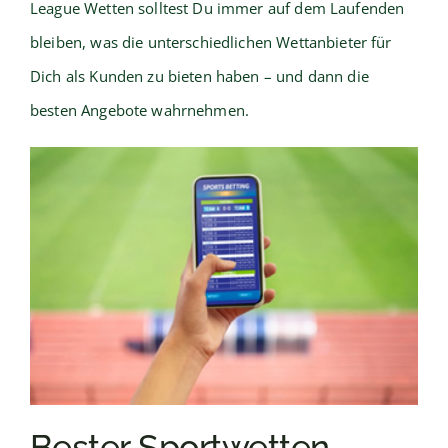
League Wetten solltest Du immer auf dem Laufenden
bleiben, was die unterschiedlichen Wettanbieter für
Dich als Kunden zu bieten haben – und dann die
besten Angebote wahrnehmen.
Bester Sportwetten