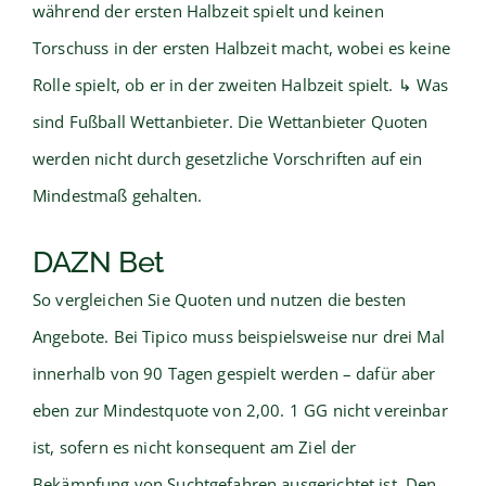
während der ersten Halbzeit spielt und keinen
Torschuss in der ersten Halbzeit macht, wobei es keine
Rolle spielt, ob er in der zweiten Halbzeit spielt. ↳ Was
sind Fußball Wettanbieter. Die Wettanbieter Quoten
werden nicht durch gesetzliche Vorschriften auf ein
Mindestmaß gehalten.
DAZN Bet
So vergleichen Sie Quoten und nutzen die besten
Angebote. Bei Tipico muss beispielsweise nur drei Mal
innerhalb von 90 Tagen gespielt werden – dafür aber
eben zur Mindestquote von 2,00. 1 GG nicht vereinbar
ist, sofern es nicht konsequent am Ziel der
Bekämpfung von Suchtgefahren ausgerichtet ist. Den