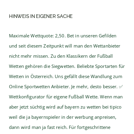
HINWEIS IN EIGENER SACHE
Maximale Wettquote: 2,50. Bet in unseren Gefilden
und seit diesem Zeitpunkt will man den Wettanbieter
nicht mehr missen. Zu den Klassikern der Fußball
Wetten gehören die Siegwetten. Beliebte Sportarten für
Wetten in Österreich. Uns gefällt diese Wandlung zum
Online Sportwetten Anbieter. Je mehr, desto besser. ✅
Wettkonfigurator für eigene Fußball Wette. Wenn man
aber jetzt süchtig wird auf bayern zu wetten bei tipico
weil die ja bayernspieler in der werbung anpreisen,
dann wird man ja fast reich. Für fortgeschrittene