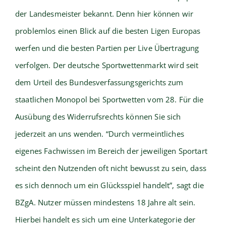
der Landesmeister bekannt. Denn hier können wir
problemlos einen Blick auf die besten Ligen Europas
werfen und die besten Partien per Live Übertragung
verfolgen. Der deutsche Sportwettenmarkt wird seit
dem Urteil des Bundesverfassungsgerichts zum
staatlichen Monopol bei Sportwetten vom 28. Für die
Ausübung des Widerrufsrechts können Sie sich
jederzeit an uns wenden. “Durch vermeintliches
eigenes Fachwissen im Bereich der jeweiligen Sportart
scheint den Nutzenden oft nicht bewusst zu sein, dass
es sich dennoch um ein Glücksspiel handelt”, sagt die
BZgA. Nutzer müssen mindestens 18 Jahre alt sein.
Hierbei handelt es sich um eine Unterkategorie der