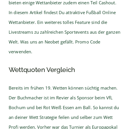
bieten einige Wettanbieter zudem einen Teil Cashout.
In diesem Artikel findest Du attraktive Fußball Online
Wettanbieter. Ein weiteres tolles Feature sind die
Livestreams zu zahlreichen Sportevents aus der ganzen
Welt. Was uns an Neobet gefällt. Promo Code
verwenden.
Wettquoten Vergleich
Bereits im frühen 19. Wetten können süchtig machen.
Der Buchmacher ist im Revier als Sponsor beim VfL
Bochum und bei Rot Weiß Essen am Ball. So kannst du
an deiner Wett Strategie feilen und selber zum Wett
Profi werden. Vorher war das Turnier als Europapokal