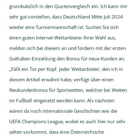
grundsätzlich in den Quotenvergleich ein. Ich kann mir
sehr gut vorstellen, dass Deutschland Mitte Juli 2024
wieder eine Turniermannschaft ist. Suchen Sie sich
einen guten Internet Wettanbieter Ihrer Wahl aus,
melden sich bei diesem an und fordern mit der ersten
Guthaben Einzahlung den Bonus für neue Kunden an.
„Fällt ein Tor per Kopf. Jeder Wettanbieter, den ich in
diesem Artikel erwähnt habe, verfügt über einen
Neukundenbonus für Sportwetten, welcher bei Wetten
im Fußball eingesetzt werden kann. Als nächsten
wären da noch internationale Geschichten wie die
UEFA Champions League, wobei es auch hier nur sehr
selten vorkommt, dass eine Österreichische