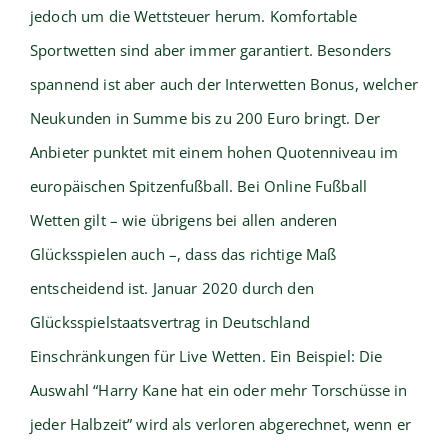
jedoch um die Wettsteuer herum. Komfortable
Sportwetten sind aber immer garantiert. Besonders
spannend ist aber auch der Interwetten Bonus, welcher
Neukunden in Summe bis zu 200 Euro bringt. Der
Anbieter punktet mit einem hohen Quotenniveau im
europäischen Spitzenfußball. Bei Online Fußball
Wetten gilt – wie übrigens bei allen anderen
Glücksspielen auch –, dass das richtige Maß
entscheidend ist. Januar 2020 durch den
Glücksspielstaatsvertrag in Deutschland
Einschränkungen für Live Wetten. Ein Beispiel: Die
Auswahl “Harry Kane hat ein oder mehr Torschüsse in
jeder Halbzeit” wird als verloren abgerechnet, wenn er