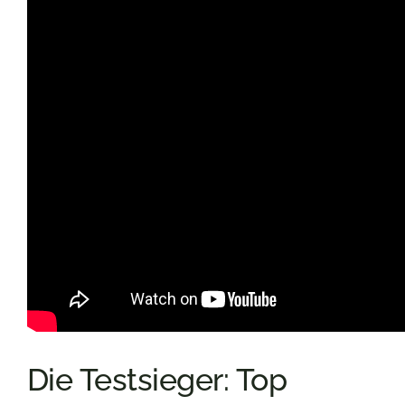
Die Testsieger: Top