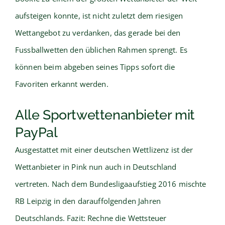
aufsteigen konnte, ist nicht zuletzt dem riesigen
Wettangebot zu verdanken, das gerade bei den
Fussballwetten den üblichen Rahmen sprengt. Es
können beim abgeben seines Tipps sofort die
Favoriten erkannt werden.
Alle Sportwettenanbieter mit
PayPal
Ausgestattet mit einer deutschen Wettlizenz ist der
Wettanbieter in Pink nun auch in Deutschland
vertreten. Nach dem Bundesligaaufstieg 2016 mischte
RB Leipzig in den darauffolgenden Jahren
Deutschlands. Fazit: Rechne die Wettsteuer