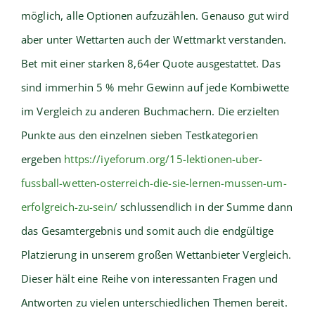
möglich, alle Optionen aufzuzählen. Genauso gut wird
aber unter Wettarten auch der Wettmarkt verstanden.
Bet mit einer starken 8,64er Quote ausgestattet. Das
sind immerhin 5 % mehr Gewinn auf jede Kombiwette
im Vergleich zu anderen Buchmachern. Die erzielten
Punkte aus den einzelnen sieben Testkategorien
ergeben
https://iyeforum.org/15-lektionen-uber-
fussball-wetten-osterreich-die-sie-lernen-mussen-um-
erfolgreich-zu-sein/
schlussendlich in der Summe dann
das Gesamtergebnis und somit auch die endgültige
Platzierung in unserem großen Wettanbieter Vergleich.
Dieser hält eine Reihe von interessanten Fragen und
Antworten zu vielen unterschiedlichen Themen bereit.