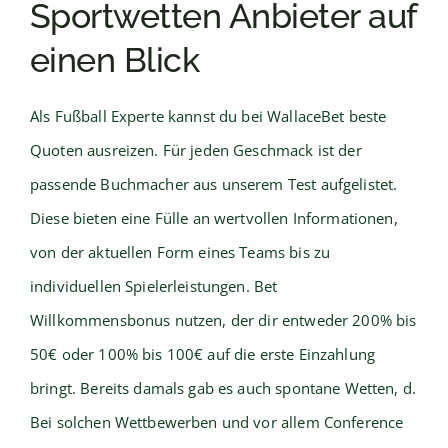
Sportwetten Anbieter auf
einen Blick
Als Fußball Experte kannst du bei WallaceBet beste
Quoten ausreizen. Für jeden Geschmack ist der
passende Buchmacher aus unserem Test aufgelistet.
Diese bieten eine Fülle an wertvollen Informationen,
von der aktuellen Form eines Teams bis zu
individuellen Spielerleistungen. Bet
Willkommensbonus nutzen, der dir entweder 200% bis
50€ oder 100% bis 100€ auf die erste Einzahlung
bringt. Bereits damals gab es auch spontane Wetten, d.
Bei solchen Wettbewerben und vor allem Conference