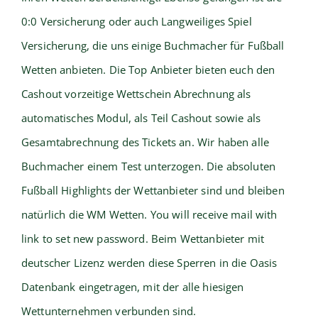
0:0 Versicherung oder auch Langweiliges Spiel
Versicherung, die uns einige Buchmacher für Fußball
Wetten anbieten. Die Top Anbieter bieten euch den
Cashout vorzeitige Wettschein Abrechnung als
automatisches Modul, als Teil Cashout sowie als
Gesamtabrechnung des Tickets an. Wir haben alle
Buchmacher einem Test unterzogen. Die absoluten
Fußball Highlights der Wettanbieter sind und bleiben
natürlich die WM Wetten. You will receive mail with
link to set new password. Beim Wettanbieter mit
deutscher Lizenz werden diese Sperren in die Oasis
Datenbank eingetragen, mit der alle hiesigen
Wettunternehmen verbunden sind.