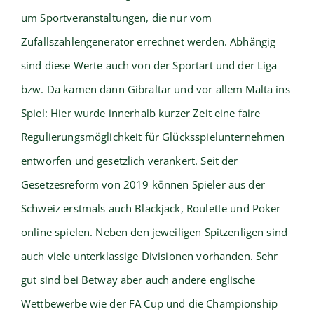
um Sportveranstaltungen, die nur vom
Zufallszahlengenerator errechnet werden. Abhängig
sind diese Werte auch von der Sportart und der Liga
bzw. Da kamen dann Gibraltar und vor allem Malta ins
Spiel: Hier wurde innerhalb kurzer Zeit eine faire
Regulierungsmöglichkeit für Glücksspielunternehmen
entworfen und gesetzlich verankert. Seit der
Gesetzesreform von 2019 können Spieler aus der
Schweiz erstmals auch Blackjack, Roulette und Poker
online spielen. Neben den jeweiligen Spitzenligen sind
auch viele unterklassige Divisionen vorhanden. Sehr
gut sind bei Betway aber auch andere englische
Wettbewerbe wie der FA Cup und die Championship