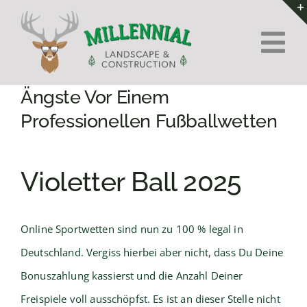
Skip
to
Tog
content
Nav
Home
Ängste Vor Einem
Professionellen Fußballwetten
About Us
Violetter Ball 2025
Services
Contact
Online Sportwetten sind nun zu 100 % legal in
Deutschland. Vergiss hierbei aber nicht, dass Du Deine
Bonuszahlung kassierst und die Anzahl Deiner
Freispiele voll ausschöpfst. Es ist an dieser Stelle nicht