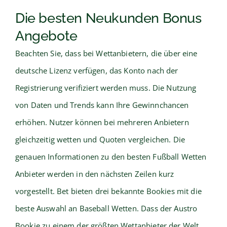
Die besten Neukunden Bonus
Angebote
Beachten Sie, dass bei Wettanbietern, die über eine
deutsche Lizenz verfügen, das Konto nach der
Registrierung verifiziert werden muss. Die Nutzung
von Daten und Trends kann Ihre Gewinnchancen
erhöhen. Nutzer können bei mehreren Anbietern
gleichzeitig wetten und Quoten vergleichen. Die
genauen Informationen zu den besten Fußball Wetten
Anbieter werden in den nächsten Zeilen kurz
vorgestellt. Bet bieten drei bekannte Bookies mit die
beste Auswahl an Baseball Wetten. Dass der Austro
Bookie zu einem der größten Wettanbieter der Welt