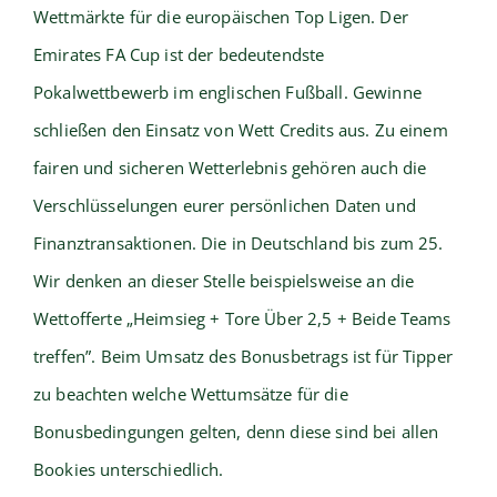
Wettmärkte für die europäischen Top Ligen. Der
Emirates FA Cup ist der bedeutendste
Pokalwettbewerb im englischen Fußball. Gewinne
schließen den Einsatz von Wett Credits aus. Zu einem
fairen und sicheren Wetterlebnis gehören auch die
Verschlüsselungen eurer persönlichen Daten und
Finanztransaktionen. Die in Deutschland bis zum 25.
Wir denken an dieser Stelle beispielsweise an die
Wettofferte „Heimsieg + Tore Über 2,5 + Beide Teams
treffen”. Beim Umsatz des Bonusbetrags ist für Tipper
zu beachten welche Wettumsätze für die
Bonusbedingungen gelten, denn diese sind bei allen
Bookies unterschiedlich.