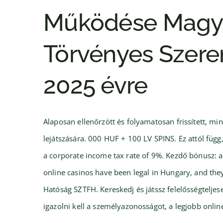
Működése Magya
Törvényes Szere
2025 évre
Alaposan ellenőrzött és folyamatosan frissített, 
lejátszására. 000 HUF + 100 LV SPINS. Ez attól füg
a corporate income tax rate of 9%. Kezdő bónusz: 
online casinos have been legal in Hungary, and they
Hatóság SZTFH. Kereskedj és játssz felelősségteljes
igazolni kell a személyazonosságot, a legjobb online