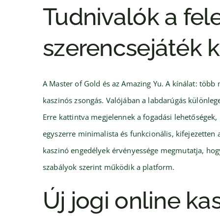
Tudnivalók a fel
szerencsejáték 
A Master of Gold és az Amazing Yu. A kínálat: több 
kaszinós zsongás. Valójában a labdarúgás különlege
Erre kattintva megjelennek a fogadási lehetőségek,
egyszerre minimalista és funkcionális, kifejezetten
kaszinó engedélyek érvényessége megmutatja, hogy h
szabályok szerint működik a platform.
Új jogi online ka