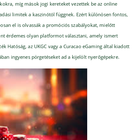
kokra, míg mások jogi kereteket vezettek be az online
dási limitek a kaszinótól függnek. Ezért különösen fontos,
osan el is olvassák a promóciós szabályokat, mielőtt
ént érdemes olyan platformot választani, amely ismert
áték Hatóság, az UKGC vagy a Curacao eGaming által kiadott
lában ingyenes pörgetéseket ad a kijelölt nyerőgépekre.