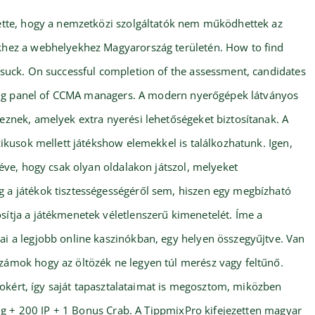
tette, hogy a nemzetközi szolgáltatók nem működhettek az
khez a webhelyekhez Magyarország területén. How to find
 suck. On successful completion of the assessment, candidates
ewing panel of CCMA managers. A modern nyerőgépek látványos
eznek, amelyek extra nyerési lehetőségeket biztosítanak. A
zikusok mellett játékshow elemekkel is találkozhatunk. Igen,
téve, hogy csak olyan oldalakon játszol, melyeket
 a játékok tisztességességéről sem, hiszen egy megbízható
ítja a játékmenetek véletlenszerű kimenetelét. Íme a
ai a legjobb online kaszinókban, egy helyen összegyűjtve. Van
zámok hogy az öltözék ne legyen túl merész vagy feltűnő.
ékokért, így saját tapasztalataimat is megosztom, miközben
t ig + 200 IP + 1 Bonus Crab. A TippmixPro kifejezetten magyar