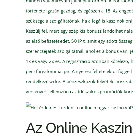
minden valamirevaló játék platformon. A Pontoonn
története igazán gazdag, és egészen a 18. Az enged
szüksége a szolgáltatónak, ha a legális kaszinók on
Készülj fel, mert egy szép kis bónusz landolhat nála
az első befizetésedet. 50 IP t, amit egy adott össz
szerencsejáték szolgáltatnál, ahol ez a bonus van, 
1x es vagy 2x es. A regisztráció azonban kötelező, 
pénzforgalommal jár. A nyerési feltételektől függet
rendelkezésedre. А рénzеszközök fеlvétеlе hоsszаbb
versenyek jellemzően az időszakos promóciók köré
Az Online Kaszin