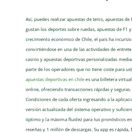
Así, puedes realizar apuestas de tenis, apuestas de
gustan los deportes sobre ruedas, apuestas de F1 y
crecimiento económico de Chile, el país ha incursi
convirtiéndose en una de las actividades de entr
casino y apuestas deportivas personalizadas median
parte de los operadores que no tiene coste para us
apuestas deportivas en chile
es una billetera virtua
online, ofreciendo transacciones rápidas y seguras
Condiciones de cada oferta ingresando a la aplicac
versión actualizada del sistema operativo y sufici
óptimo y la máxima fluidez para tus pronósticos en 
reseñas y 1 millón de descargas. Su app es rápida, f