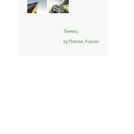
Tweets
byTheme_Fusion