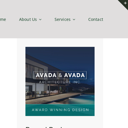
ome
About Us
Services
Contact