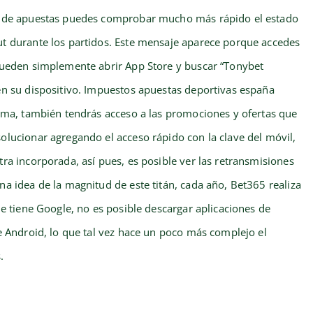
ps de apuestas puedes comprobar mucho más rápido el estado
ut durante los partidos. Este mensaje aparece porque accedes
 pueden simplemente abrir App Store y buscar “Tonybet
en su dispositivo. Impuestos apuestas deportivas españa
cama, también tendrás acceso a las promociones y ofertas que
olucionar agregando el acceso rápido con la clave del móvil,
ra incorporada, así pues, es posible ver las retransmisiones
a idea de la magnitud de este titán, cada año, Bet365 realiza
ue tiene Google, no es posible descargar aplicaciones de
e Android, lo que tal vez hace un poco más complejo el
.