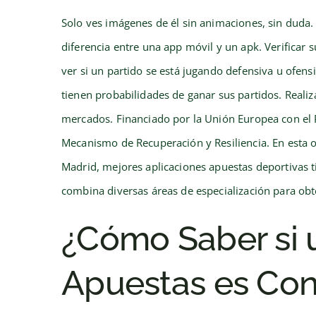
Solo ves imágenes de él sin animaciones, sin duda. 
diferencia entre una app móvil y un apk. Verificar 
ver si un partido se está jugando defensiva u ofen
tienen probabilidades de ganar sus partidos. Realiz
mercados. Financiado por la Unión Europea con el 
Mecanismo de Recuperación y Resiliencia. En esta o
Madrid, mejores aplicaciones apuestas deportivas t
combina diversas áreas de especialización para obt
¿Cómo Saber si 
Apuestas es Con