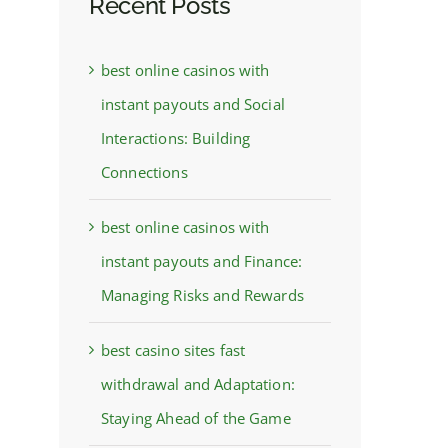
Recent Posts
best online casinos with
instant payouts and Social
Interactions: Building
Connections
best online casinos with
instant payouts and Finance:
Managing Risks and Rewards
best casino sites fast
withdrawal and Adaptation:
Staying Ahead of the Game