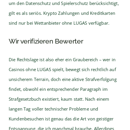
um den Datenschutz und Spielerschutz berücksichtigt,
gilt es als seriös. Krypto Zahlungen und Kreditkarten
sind nur bei Wettanbieter ohne LUGAS verfügbar.
Wir verifizieren Bewerter
Die Rechtslage ist also eher ein Graubereich – wer in
Casinos ohne LUGAS spielt, bewegt sich rechtlich auf
unsicherem Terrain, doch eine aktive Strafverfolgung
findet, obwohl ein entsprechender Paragraph im
Strafgesetzbuch existiert, kaum statt. Nach einem
langen Tag voller technischer Probleme und
Kundenbesuchen ist genau das die Art von geistiger
Entspannung, die ich manchmal brauche. Allerdings