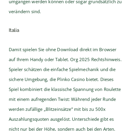
umgangen werden können oder sogar grundsätzlich zu
verändern sind.
Italia
Damit spielen Sie ohne Download direkt im Browser
auf Ihrem Handy oder Tablet. Org 2025 Rechtshinweis.
Spieler schätzen die einfache Spielmechanik und die
sichere Umgebung, die Plinko Casino bietet. Dieses
Spiel kombiniert die klassische Spannung von Roulette
mit einem aufregenden Twist: Während jeder Runde
werden zufällige „Blitzeinsätze” mit bis zu 500x
Auszahlungsquoten ausgelöst. Unterschiede gibt es
nicht nur bei der Höhe, sondern auch bei den Arten.