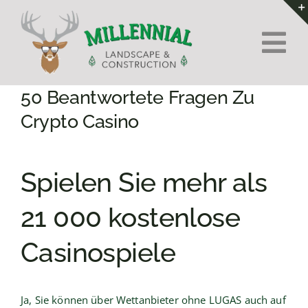
Skip
to
Tog
content
Nav
Home
50 Beantwortete Fragen Zu
Crypto Casino
About Us
Spielen Sie mehr als
Services
21 000 kostenlose
Contact
Casinospiele
Ja, Sie können über Wettanbieter ohne LUGAS auch auf