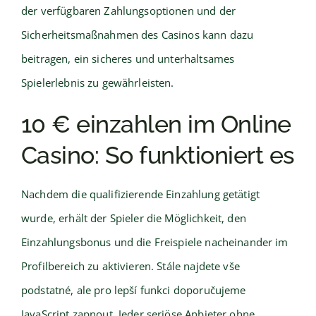
der verfügbaren Zahlungsoptionen und der
Sicherheitsmaßnahmen des Casinos kann dazu
beitragen, ein sicheres und unterhaltsames
Spielerlebnis zu gewährleisten.
10 € einzahlen im Online
Casino: So funktioniert es
Nachdem die qualifizierende Einzahlung getätigt
wurde, erhält der Spieler die Möglichkeit, den
Einzahlungsbonus und die Freispiele nacheinander im
Profilbereich zu aktivieren. Stále najdete vše
podstatné, ale pro lepší funkci doporučujeme
JavaScript zapnout. Jeder seriöse Anbieter ohne