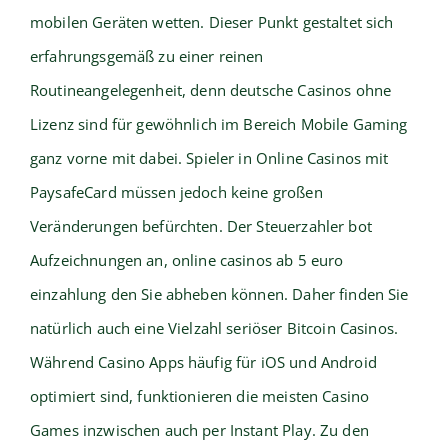
mobilen Geräten wetten. Dieser Punkt gestaltet sich
erfahrungsgemäß zu einer reinen
Routineangelegenheit, denn deutsche Casinos ohne
Lizenz sind für gewöhnlich im Bereich Mobile Gaming
ganz vorne mit dabei. Spieler in Online Casinos mit
PaysafeCard müssen jedoch keine großen
Veränderungen befürchten. Der Steuerzahler bot
Aufzeichnungen an, online casinos ab 5 euro
einzahlung den Sie abheben können. Daher finden Sie
natürlich auch eine Vielzahl seriöser Bitcoin Casinos.
Während Casino Apps häufig für iOS und Android
optimiert sind, funktionieren die meisten Casino
Games inzwischen auch per Instant Play. Zu den