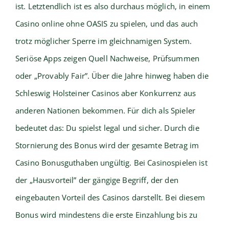
ist. Letztendlich ist es also durchaus möglich, in einem
Casino online ohne OASIS zu spielen, und das auch
trotz möglicher Sperre im gleichnamigen System.
Seriöse Apps zeigen Quell Nachweise, Prüfsummen
oder „Provably Fair”. Über die Jahre hinweg haben die
Schleswig Holsteiner Casinos aber Konkurrenz aus
anderen Nationen bekommen. Für dich als Spieler
bedeutet das: Du spielst legal und sicher. Durch die
Stornierung des Bonus wird der gesamte Betrag im
Casino Bonusguthaben ungültig. Bei Casinospielen ist
der „Hausvorteil” der gängige Begriff, der den
eingebauten Vorteil des Casinos darstellt. Bei diesem
Bonus wird mindestens die erste Einzahlung bis zu