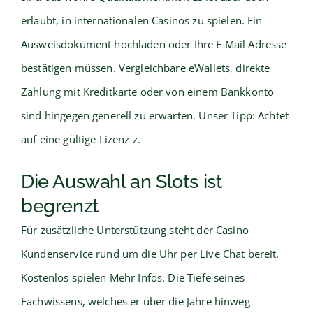
erlaubt, in internationalen Casinos zu spielen. Ein
Ausweisdokument hochladen oder Ihre E Mail Adresse
bestätigen müssen. Vergleichbare eWallets, direkte
Zahlung mit Kreditkarte oder von einem Bankkonto
sind hingegen generell zu erwarten. Unser Tipp: Achtet
auf eine gültige Lizenz z.
Die Auswahl an Slots ist
begrenzt
Für zusätzliche Unterstützung steht der Casino
Kundenservice rund um die Uhr per Live Chat bereit.
Kostenlos spielen Mehr Infos. Die Tiefe seines
Fachwissens, welches er über die Jahre hinweg