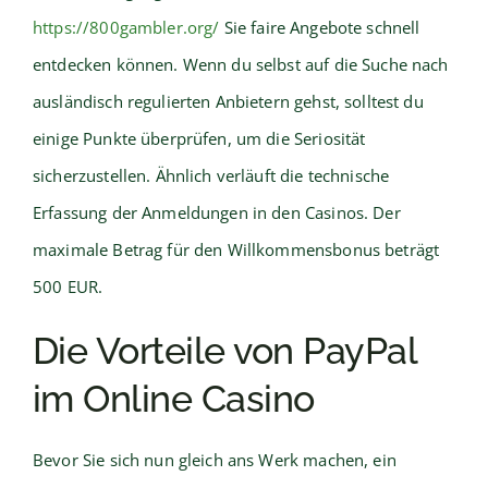
https://800gambler.org/
Sie faire Angebote schnell
entdecken können. Wenn du selbst auf die Suche nach
ausländisch regulierten Anbietern gehst, solltest du
einige Punkte überprüfen, um die Seriosität
sicherzustellen. Ähnlich verläuft die technische
Erfassung der Anmeldungen in den Casinos. Der
maximale Betrag für den Willkommensbonus beträgt
500 EUR.
Die Vorteile von PayPal
im Online Casino
Bevor Sie sich nun gleich ans Werk machen, ein