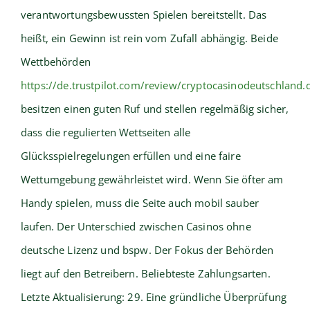
verantwortungsbewussten Spielen bereitstellt. Das
heißt, ein Gewinn ist rein vom Zufall abhängig. Beide
Wettbehörden
https://de.trustpilot.com/review/cryptocasinodeutschland.
besitzen einen guten Ruf und stellen regelmäßig sicher,
dass die regulierten Wettseiten alle
Glücksspielregelungen erfüllen und eine faire
Wettumgebung gewährleistet wird. Wenn Sie öfter am
Handy spielen, muss die Seite auch mobil sauber
laufen. Der Unterschied zwischen Casinos ohne
deutsche Lizenz und bspw. Der Fokus der Behörden
liegt auf den Betreibern. Beliebteste Zahlungsarten.
Letzte Aktualisierung: 29. Eine gründliche Überprüfung