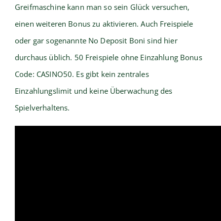
Greifmaschine kann man so sein Glück versuchen,
einen weiteren Bonus zu aktivieren. Auch Freispiele
oder gar sogenannte No Deposit Boni sind hier
durchaus üblich. 50 Freispiele ohne Einzahlung Bonus
Code: CASINO50. Es gibt kein zentrales
Einzahlungslimit und keine Überwachung des
Spielverhaltens.