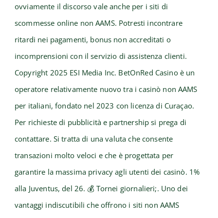
ovviamente il discorso vale anche per i siti di
scommesse online non AAMS. Potresti incontrare
ritardi nei pagamenti, bonus non accreditati o
incomprensioni con il servizio di assistenza clienti.
Copyright 2025 ESI Media Inc. BetOnRed Casino è un
operatore relativamente nuovo tra i casinò non AAMS
per italiani, fondato nel 2023 con licenza di Curaçao.
Per richieste di pubblicità e partnership si prega di
contattare. Si tratta di una valuta che consente
transazioni molto veloci e che è progettata per
garantire la massima privacy agli utenti dei casinò. 1%
alla Juventus, del 26. 💰 Tornei giornalieri;. Uno dei
vantaggi indiscutibili che offrono i siti non AAMS