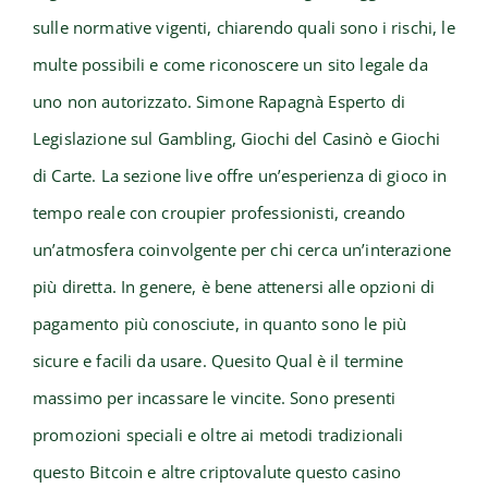
sulle normative vigenti, chiarendo quali sono i rischi, le
multe possibili e come riconoscere un sito legale da
uno non autorizzato. Simone Rapagnà Esperto di
Legislazione sul Gambling, Giochi del Casinò e Giochi
di Carte. La sezione live offre un’esperienza di gioco in
tempo reale con croupier professionisti, creando
un’atmosfera coinvolgente per chi cerca un’interazione
più diretta. In genere, è bene attenersi alle opzioni di
pagamento più conosciute, in quanto sono le più
sicure e facili da usare. Quesito Qual è il termine
massimo per incassare le vincite. Sono presenti
promozioni speciali e oltre ai metodi tradizionali
questo Bitcoin e altre criptovalute questo casino