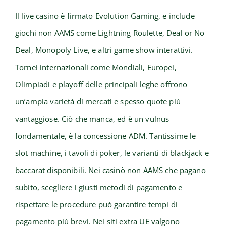
Il live casino è firmato Evolution Gaming, e include
giochi non AAMS come Lightning Roulette, Deal or No
Deal, Monopoly Live, e altri game show interattivi.
Tornei internazionali come Mondiali, Europei,
Olimpiadi e playoff delle principali leghe offrono
un’ampia varietà di mercati e spesso quote più
vantaggiose. Ciò che manca, ed è un vulnus
fondamentale, è la concessione ADM. Tantissime le
slot machine, i tavoli di poker, le varianti di blackjack e
baccarat disponibili. Nei casinò non AAMS che pagano
subito, scegliere i giusti metodi di pagamento e
rispettare le procedure può garantire tempi di
pagamento più brevi. Nei siti extra UE valgono