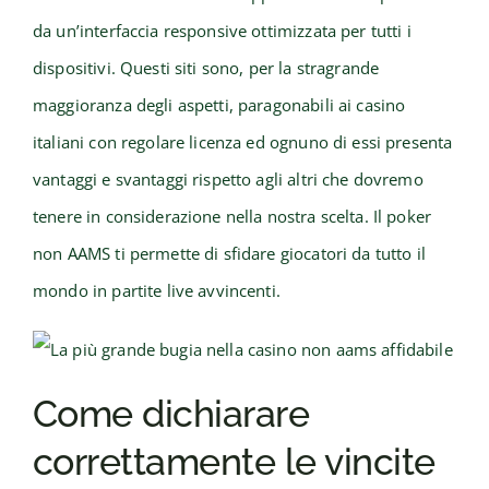
da un’interfaccia responsive ottimizzata per tutti i
dispositivi. Questi siti sono, per la stragrande
maggioranza degli aspetti, paragonabili ai casino
italiani con regolare licenza ed ognuno di essi presenta
vantaggi e svantaggi rispetto agli altri che dovremo
tenere in considerazione nella nostra scelta. Il poker
non AAMS ti permette di sfidare giocatori da tutto il
mondo in partite live avvincenti.
Come dichiarare
correttamente le vincite