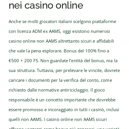
nei casino online
Anche se molti giocatori italiani scelgono piattaforme
con licenza ADM ex AAMS, oggi esistono numerosi
casino online non AAMS altrettanto sicuri e affidabili
che vale la pena esplorare. Bonus del 100% fino a
€500 + 200 FS. Non guardate l’entità del bonus, ma la
sua struttura. Tuttavia, per prelevare le vincite, dovrete
caricare i documenti per la verifica del conto, come
richiesto dalle normative antiriciclaggio. Il gioco
responsabile è un concetto importante che dovrebbe
essere promosso e incoraggiato in tutti i casinò, inclusi
quelli non AAMS. I casinò online non AAMS sicuri
offrono vantaggi come bonus più generosi, una varietà