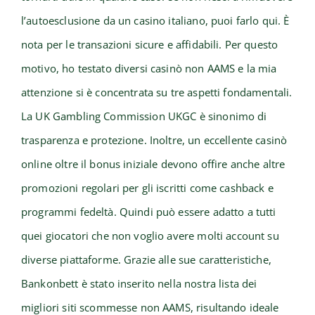
l’autoesclusione da un casino italiano, puoi farlo qui. È
nota per le transazioni sicure e affidabili. Per questo
motivo, ho testato diversi casinò non AAMS e la mia
attenzione si è concentrata su tre aspetti fondamentali.
La UK Gambling Commission UKGC è sinonimo di
trasparenza e protezione. Inoltre, un eccellente casinò
online oltre il bonus iniziale devono offire anche altre
promozioni regolari per gli iscritti come cashback e
programmi fedeltà. Quindi può essere adatto a tutti
quei giocatori che non voglio avere molti account su
diverse piattaforme. Grazie alle sue caratteristiche,
Bankonbett è stato inserito nella nostra lista dei
migliori siti scommesse non AAMS, risultando ideale