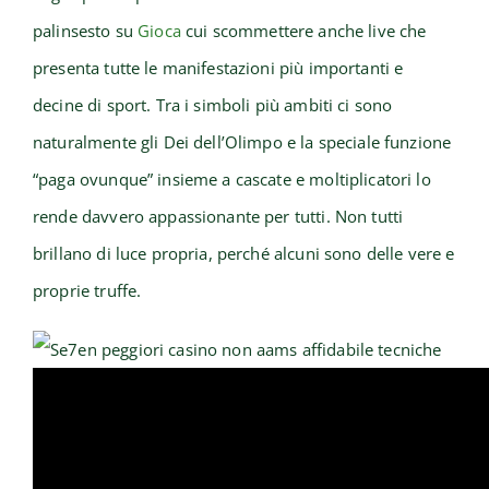
palinsesto su
Gioca
cui scommettere anche live che
presenta tutte le manifestazioni più importanti e
decine di sport. Tra i simboli più ambiti ci sono
naturalmente gli Dei dell’Olimpo e la speciale funzione
“paga ovunque” insieme a cascate e moltiplicatori lo
rende davvero appassionante per tutti. Non tutti
brillano di luce propria, perché alcuni sono delle vere e
proprie truffe.