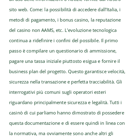
sito web. Come: la possibilità di accedere dall’Italia, i
metodi di pagamento, i bonus casino, la reputazione
del casino non AAMS, etc. L’evoluzione tecnologica
continua a ridefinire i confini del possibile. Il primo
passo è compilare un questionario di ammissione,
pagare una tassa iniziale piuttosto esigua e fornire il
business plan del progetto. Questo garantisce velocità,
sicurezza nella transazione e perfetta tracciabilità. Gli
interrogativi più comuni sugli operatori esteri
riguardano principalmente sicurezza e legalità. Tutti i
casinò di cui parliamo hanno dimostrato di possedere
questa documentazione e di essere quindi in linea con
la normativa, ma ovviamente sono anche altri gli