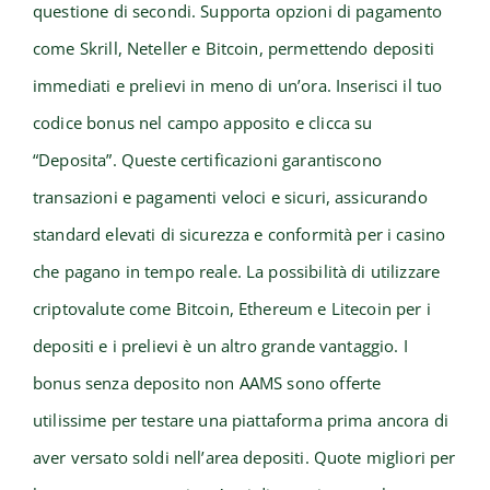
questione di secondi. Supporta opzioni di pagamento
come Skrill, Neteller e Bitcoin, permettendo depositi
immediati e prelievi in meno di un’ora. Inserisci il tuo
codice bonus nel campo apposito e clicca su
“Deposita”. Queste certificazioni garantiscono
transazioni e pagamenti veloci e sicuri, assicurando
standard elevati di sicurezza e conformità per i casino
che pagano in tempo reale. La possibilità di utilizzare
criptovalute come Bitcoin, Ethereum e Litecoin per i
depositi e i prelievi è un altro grande vantaggio. I
bonus senza deposito non AAMS sono offerte
utilissime per testare una piattaforma prima ancora di
aver versato soldi nell’area depositi. Quote migliori per