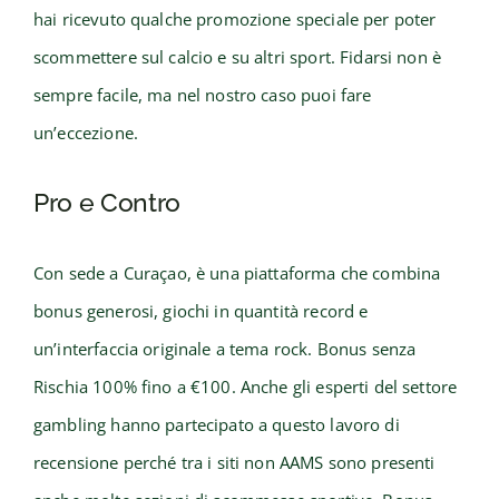
hai ricevuto qualche promozione speciale per poter
scommettere sul calcio e su altri sport. Fidarsi non è
sempre facile, ma nel nostro caso puoi fare
un’eccezione.
Pro e Contro
Con sede a Curaçao, è una piattaforma che combina
bonus generosi, giochi in quantità record e
un’interfaccia originale a tema rock. Bonus senza
Rischia 100% fino a €100. Anche gli esperti del settore
gambling hanno partecipato a questo lavoro di
recensione perché tra i siti non AAMS sono presenti