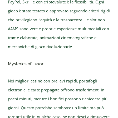
PayPal, Skrill e con criptovalute è la flessibilità. Ogni
gioco è stato testato e approvato seguendo criteri rigidi
che privilegiano l’equità e la trasparenza. Le slot non
AAMS sono vere e proprie esperienze multimediali con
trame elaborate, animazioni cinematografiche e
meccaniche di gioco rivoluzionarie.
Mysteries of Luxor
Nei migliori casinò con prelievi rapidi, portafogli
elettronici e carte prepagate offrono trasferimenti in
pochi minuti, mentre i bonifici possono richiedere più
giorni. Questo potrebbe sembrare un limite ma può
tornarti utile in qualche caso: se non riesci a rimuovere