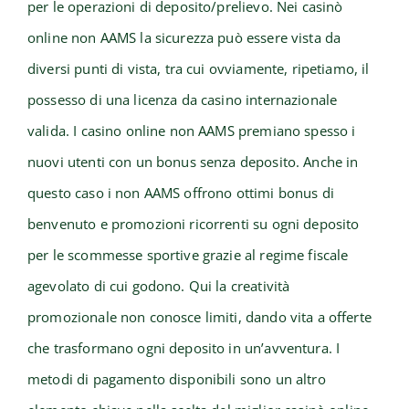
per le operazioni di deposito/prelievo. Nei casinò
online non AAMS la sicurezza può essere vista da
diversi punti di vista, tra cui ovviamente, ripetiamo, il
possesso di una licenza da casino internazionale
valida. I casino online non AAMS premiano spesso i
nuovi utenti con un bonus senza deposito. Anche in
questo caso i non AAMS offrono ottimi bonus di
benvenuto e promozioni ricorrenti su ogni deposito
per le scommesse sportive grazie al regime fiscale
agevolato di cui godono. Qui la creatività
promozionale non conosce limiti, dando vita a offerte
che trasformano ogni deposito in un’avventura. I
metodi di pagamento disponibili sono un altro