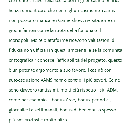
elemento chiave nella scelta del miglior casinò online.
Senza dimenticare che nei migliori casino non aams
non possono mancare i Game show, rivisitazione di
giochi famosi come la ruota della fortuna o il
Monopoli. Molte piattaforme ricevono valutazioni di
fiducia non ufficiali in questi ambienti, e se la comunità
crittografica riconosce l’affidabilità del progetto, questo
è un potente argomento a suo favore. I casinò con
autoesclusione AAMS hanno controlli più severi. Ce ne
sono davvero tantissimi, molti più rispetto i siti ADM,
come per esempio il bonus Crab, bonus periodici,
giornalieri e settimanali, bonus di benvenuto spesso
più sostanziosi e molto altro.