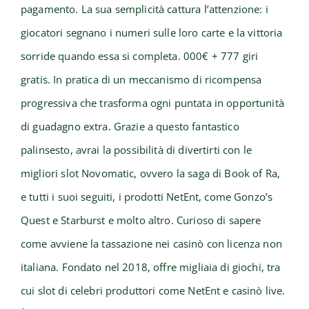
pagamento. La sua semplicità cattura l’attenzione: i
giocatori segnano i numeri sulle loro carte e la vittoria
sorride quando essa si completa. 000€ + 777 giri
gratis. In pratica di un meccanismo di ricompensa
progressiva che trasforma ogni puntata in opportunità
di guadagno extra. Grazie a questo fantastico
palinsesto, avrai la possibilità di divertirti con le
migliori slot Novomatic, ovvero la saga di Book of Ra,
e tutti i suoi seguiti, i prodotti NetEnt, come Gonzo’s
Quest e Starburst e molto altro. Curioso di sapere
come avviene la tassazione nei casinò con licenza non
italiana. Fondato nel 2018, offre migliaia di giochi, tra
cui slot di celebri produttori come NetEnt e casinò live.