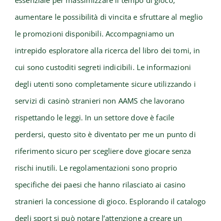
aumentare le possibilità di vincita e sfruttare al meglio
le promozioni disponibili. Accompagniamo un
intrepido esploratore alla ricerca del libro dei tomi, in
cui sono custoditi segreti indicibili. Le informazioni
degli utenti sono completamente sicure utilizzando i
servizi di casinò stranieri non AAMS che lavorano
rispettando le leggi. In un settore dove è facile
perdersi, questo sito è diventato per me un punto di
riferimento sicuro per scegliere dove giocare senza
rischi inutili. Le regolamentazioni sono proprio
specifiche dei paesi che hanno rilasciato ai casino
stranieri la concessione di gioco. Esplorando il catalogo
degli sport si può notare l’attenzione a creare un