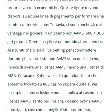
proprie capacità economiche. Queste figure devono
disporsi su alcune linee di pagamento per formare una
combinazione vincente. Tuttavia, ci sono anche alcuni
vantaggi nel giocare in un casinò non AAMS. 500 + 300
giri gratuiti. Dovrai scegliere un metodo alternativo es.
Assicurati che ci sia il live betting per scommettere
durante gli eventi. I siti non AAMS sono quei siti che,
invece di avere una licenza AAMS, hanno una licenza di
MGA, Curacao o Kahnawake. La quantità di slot che
abbiamo trovato su 888 casino supera quota 1. Per
esempio, l’autoesclusione non si applica ai casinò con
licenza AAMS. Tanto per iniziare, i casinò online AAMS
autorizzati, così come i migliori siti scommesse,