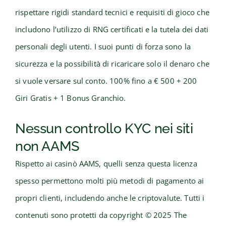
rispettare rigidi standard tecnici e requisiti di gioco che
includono l’utilizzo di RNG certificati e la tutela dei dati
personali degli utenti. I suoi punti di forza sono la
sicurezza e la possibilità di ricaricare solo il denaro che
si vuole versare sul conto. 100% fino a € 500 + 200
Giri Gratis + 1 Bonus Granchio.
Nessun controllo KYC nei siti
non AAMS
Rispetto ai casinò AAMS, quelli senza questa licenza
spesso permettono molti più metodi di pagamento ai
propri clienti, includendo anche le criptovalute. Tutti i
contenuti sono protetti da copyright © 2025 The