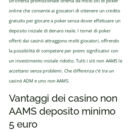
un’offerta promozionale offerta da molti siti di poker
online che consente ai giocatori di ottenere un credito
gratuito per giocare a poker senza dover effettuare un
deposito iniziale di denaro reale. I tornei di poker
offerti dai casinò attraggono molti giocatori, offrendo
la possibilità di competere per premi significativi con
un investimento iniziale ridotto. Tutti i siti non AAMS le
accettano senza problemi. Che differenza c’è tra un
casinò ADM e uno non AAMS.
Vantaggi dei casino non
AAMS deposito minimo
5 euro