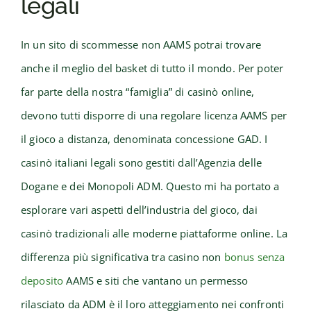
legali
In un sito di scommesse non AAMS potrai trovare
anche il meglio del basket di tutto il mondo. Per poter
far parte della nostra “famiglia” di casinò online,
devono tutti disporre di una regolare licenza AAMS per
il gioco a distanza, denominata concessione GAD. I
casinò italiani legali sono gestiti dall’Agenzia delle
Dogane e dei Monopoli ADM. Questo mi ha portato a
esplorare vari aspetti dell’industria del gioco, dai
casinò tradizionali alle moderne piattaforme online. La
differenza più significativa tra casino non
bonus senza
deposito
AAMS e siti che vantano un permesso
rilasciato da ADM è il loro atteggiamento nei confronti