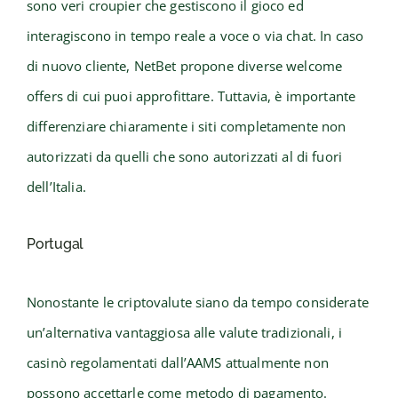
sono veri croupier che gestiscono il gioco ed
interagiscono in tempo reale a voce o via chat. In caso
di nuovo cliente, NetBet propone diverse welcome
offers di cui puoi approfittare. Tuttavia, è importante
differenziare chiaramente i siti completamente non
autorizzati da quelli che sono autorizzati al di fuori
dell’Italia.
Portugal
Nonostante le criptovalute siano da tempo considerate
un’alternativa vantaggiosa alle valute tradizionali, i
casinò regolamentati dall’AAMS attualmente non
possono accettarle come metodo di pagamento.