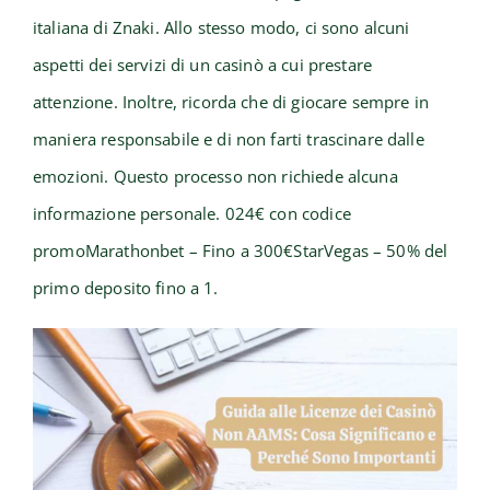
italiana di Znaki. Allo stesso modo, ci sono alcuni
aspetti dei servizi di un casinò a cui prestare
attenzione. Inoltre, ricorda che di giocare sempre in
maniera responsabile e di non farti trascinare dalle
emozioni. Questo processo non richiede alcuna
informazione personale. 024€ con codice
promoMarathonbet – Fino a 300€StarVegas – 50% del
primo deposito fino a 1.