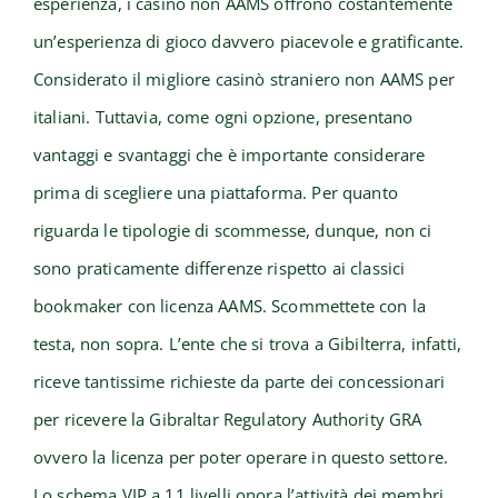
esperienza, i casinò non AAMS offrono costantemente
un’esperienza di gioco davvero piacevole e gratificante.
Considerato il migliore casinò straniero non AAMS per
italiani. Tuttavia, come ogni opzione, presentano
vantaggi e svantaggi che è importante considerare
prima di scegliere una piattaforma. Per quanto
riguarda le tipologie di scommesse, dunque, non ci
sono praticamente differenze rispetto ai classici
bookmaker con licenza AAMS. Scommettete con la
testa, non sopra. L’ente che si trova a Gibilterra, infatti,
riceve tantissime richieste da parte dei concessionari
per ricevere la Gibraltar Regulatory Authority GRA
ovvero la licenza per poter operare in questo settore.
Lo schema VIP a 11 livelli onora l’attività dei membri