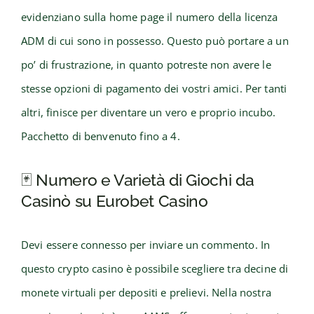
evidenziano sulla home page il numero della licenza
ADM di cui sono in possesso. Questo può portare a un
po’ di frustrazione, in quanto potreste non avere le
stesse opzioni di pagamento dei vostri amici. Per tanti
altri, finisce per diventare un vero e proprio incubo.
Pacchetto di benvenuto fino a 4.
🃏 Numero e Varietà di Giochi da
Casinò su Eurobet Casino
Devi essere connesso per inviare un commento. In
questo crypto casino è possibile scegliere tra decine di
monete virtuali per depositi e prelievi. Nella nostra