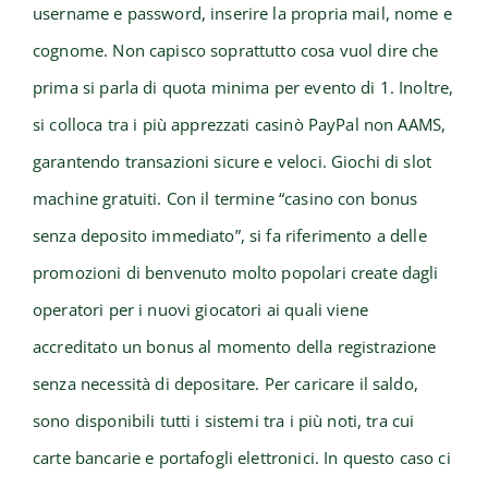
username e password, inserire la propria mail, nome e
cognome. Non capisco soprattutto cosa vuol dire che
prima si parla di quota minima per evento di 1. Inoltre,
si colloca tra i più apprezzati casinò PayPal non AAMS,
garantendo transazioni sicure e veloci. Giochi di slot
machine gratuiti. Con il termine “casino con bonus
senza deposito immediato”, si fa riferimento a delle
promozioni di benvenuto molto popolari create dagli
operatori per i nuovi giocatori ai quali viene
accreditato un bonus al momento della registrazione
senza necessità di depositare. Per caricare il saldo,
sono disponibili tutti i sistemi tra i più noti, tra cui
carte bancarie e portafogli elettronici. In questo caso ci