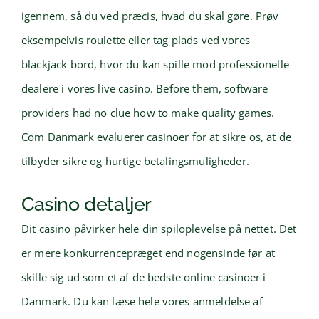
igennem, så du ved præcis, hvad du skal gøre. Prøv
eksempelvis roulette eller tag plads ved vores
blackjack bord, hvor du kan spille mod professionelle
dealere i vores live casino. Before them, software
providers had no clue how to make quality games.
Com Danmark evaluerer casinoer for at sikre os, at de
tilbyder sikre og hurtige betalingsmuligheder.
Casino detaljer
Dit casino påvirker hele din spiloplevelse på nettet. Det
er mere konkurrencepræget end nogensinde før at
skille sig ud som et af de bedste online casinoer i
Danmark. Du kan læse hele vores anmeldelse af