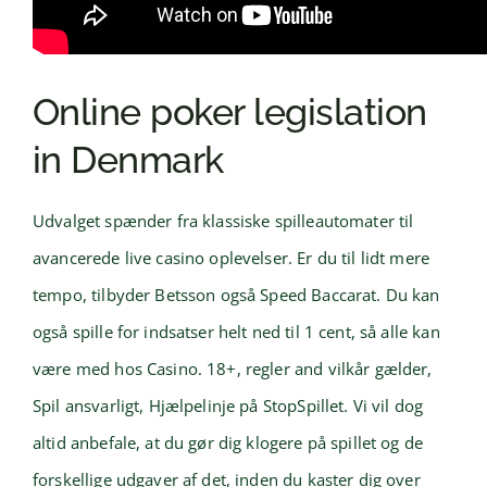
Online poker legislation
in Denmark
Udvalget spænder fra klassiske spilleautomater til
avancerede live casino oplevelser. Er du til lidt mere
tempo, tilbyder Betsson også Speed Baccarat. Du kan
også spille for indsatser helt ned til 1 cent, så alle kan
være med hos Casino. 18+, regler and vilkår gælder,
Spil ansvarligt, Hjælpelinje på StopSpillet. Vi vil dog
altid anbefale, at du gør dig klogere på spillet og de
forskellige udgaver af det, inden du kaster dig over