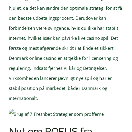
hjulet, da det kan ændre den optimale strategi for at få
den bedste udbetalingsprocent. Derudover kan
forbindelsen være svingende, hvis du ikke har stabilt
internet, hvilket især kan påvirke live casino spil. Det
første og mest afgørende skridt i at finde et sikkert
Denmark online casino er at tjekke for licensering og
regulering. Indsats fjernes Vilkår og Betingelser.
Virksomheden lancerer jævnligt nye spil og har en
stabil position på markedet, både i Danmark og
internationalt.
Nyt om ROFUS fra