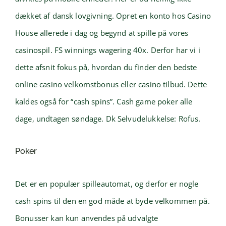
dækket af dansk lovgivning. Opret en konto hos Casino
House allerede i dag og begynd at spille på vores
casinospil. FS winnings wagering 40x. Derfor har vi i
dette afsnit fokus på, hvordan du finder den bedste
online casino velkomstbonus eller casino tilbud. Dette
kaldes også for “cash spins”. Cash game poker alle
dage, undtagen søndage. Dk Selvudelukkelse: Rofus.
Poker
Det er en populær spilleautomat, og derfor er nogle
cash spins til den en god måde at byde velkommen på.
Bonusser kan kun anvendes på udvalgte