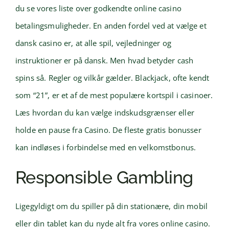
du se vores liste over godkendte online casino
betalingsmuligheder. En anden fordel ved at vælge et
dansk casino er, at alle spil, vejledninger og
instruktioner er på dansk. Men hvad betyder cash
spins så. Regler og vilkår gælder. Blackjack, ofte kendt
som “21”, er et af de mest populære kortspil i casinoer.
Læs hvordan du kan vælge indskudsgrænser eller
holde en pause fra Casino. De fleste gratis bonusser
kan indløses i forbindelse med en velkomstbonus.
Responsible Gambling
Ligegyldigt om du spiller på din stationære, din mobil
eller din tablet kan du nyde alt fra vores online casino.