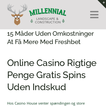
Skip
to
Tog
content
Nav
Home
15 Måder Uden Omkostninger
At Få Mere Med Freshbet
About Us
Online Casino Rigtige
Services
Penge Gratis Spins
Contact
Uden Indskud
Hos Casino House venter spændingen og store