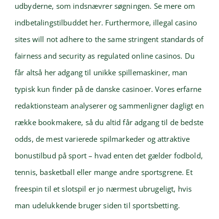
udbyderne, som indsnævrer søgningen. Se mere om
indbetalingstilbuddet her. Furthermore, illegal casino
sites will not adhere to the same stringent standards of
fairness and security as regulated online casinos. Du
får altså her adgang til unikke spillemaskiner, man
typisk kun finder på de danske casinoer. Vores erfarne
redaktionsteam analyserer og sammenligner dagligt en
række bookmakere, så du altid får adgang til de bedste
odds, de mest varierede spilmarkeder og attraktive
bonustilbud på sport – hvad enten det gælder fodbold,
tennis, basketball eller mange andre sportsgrene. Et
freespin til et slotspil er jo nærmest ubrugeligt, hvis
man udelukkende bruger siden til sportsbetting.