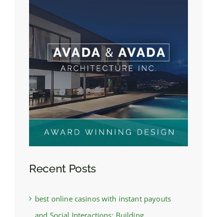
Recent Posts
best online casinos with instant payouts
and Social Interactions: Building