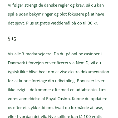
Vi følger strengt de danske regler og krav, så du kan
spille uden bekymringer og blot fokusere på at have
det sjovt. Plus et gratis væddemål på op til 30 kr.
§ 15
Vis alle 3 medarbejdere. Da du på online casinoer i
Danmark i forvejen er verificeret via NemID, vil du
typisk ikke blive bedt om at vise ekstra dokumentation
for at kunne foretage din udbetaling. Bonusser lever
ikke evigt – de kommer ofte med en udløbsdato. Læs
vores anmeldelse af Royal Casino. Kunne du opdatere
os efter et stykke tid om, hvad du formåede at løse,
eller hvordan det gik. Nye spillere kan få 100 gratis