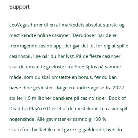
Support
LeoVegas hører til en af markedets absolut største og
mest kendte online casinoer. Derudover har de en
fremragende casino app, der gør det let for dig at spille
casinospil, lige når du har lyst. På de fleste casinoer,
skal du omsætte gevinster fra Free Spins på samme
måde, som du skal omsætte en bonus, før du kan
hæve dine gevinster. Ifølge en undersøgelse fra 2022
spiller 1,5 millioner danskere på casino sider. Book of
Dead fra Play’n GO er et af de mest ikoniske casinospil
nogensinde. Alle gevinster er samtidig 100 %
skattefrie, hvilket ikke vil gøre sig gældende, hvis du