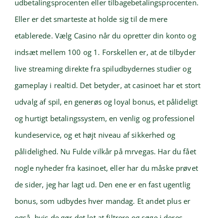
udbetalingsprocenten eller tilbagebetalingsprocenten.
Eller er det smarteste at holde sig til de mere
etablerede. Vælg Casino når du opretter din konto og
indsæt mellem 100 og 1. Forskellen er, at de tilbyder
live streaming direkte fra spiludbydernes studier og
gameplay i realtid. Det betyder, at casinoet har et stort
udvalg af spil, en generøs og loyal bonus, et pålideligt
og hurtigt betalingssystem, en venlig og professionel
kundeservice, og et højt niveau af sikkerhed og
pålidelighed. Nu Fulde vilkår på mrvegas. Har du fået
nogle nyheder fra kasinoet, eller har du måske prøvet
de sider, jeg har lagt ud. Den ene er en fast ugentlig
bonus, som udbydes hver mandag. Et andet plus er
også, hvis de gør det let at filtrere og søge i deres