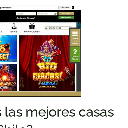
las mejores casas