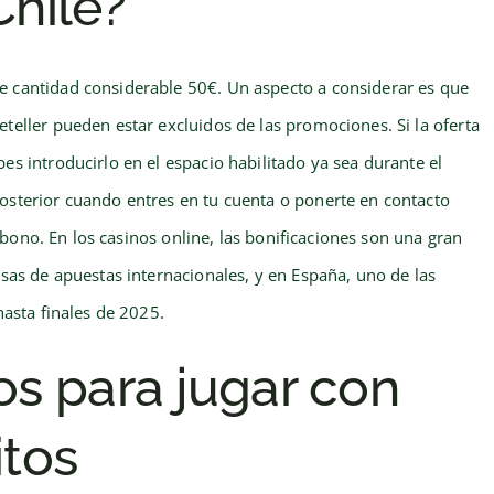
Chile?
 cantidad considerable 50€. Un aspecto a considerar es que
teller pueden estar excluidos de las promociones. Si la oferta
s introducirlo en el espacio habilitado ya sea durante el
osterior cuando entres en tu cuenta o ponerte en contacto
l bono. En los casinos online, las bonificaciones son una gran
sas de apuestas internacionales, y en España, uno de las
hasta finales de 2025.
os para jugar con
itos