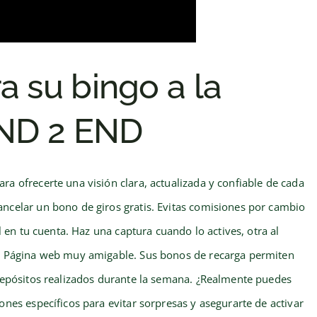
 su bingo a la
END 2 END
a ofrecerte una visión clara, actualizada y confiable de cada
ncelar un bono de giros gratis. Evitas comisiones por cambio
l en tu cuenta. Haz una captura cuando lo actives, otra al
l. Página web muy amigable. Sus bonos de recarga permiten
 depósitos realizados durante la semana. ¿Realmente puedes
nes específicos para evitar sorpresas y asegurarte de activar