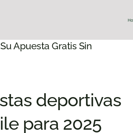
H
Su Apuesta Gratis Sin
stas deportivas
ile para 2025