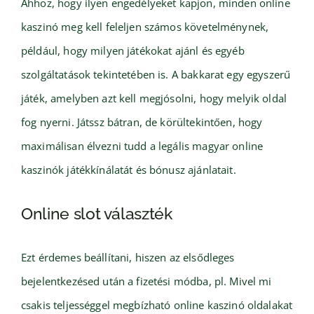
Ahhoz, hogy ilyen engedélyeket kapjon, minden online
kaszinó meg kell feleljen számos követelménynek,
például, hogy milyen játékokat ajánl és egyéb
szolgáltatások tekintetében is. A bakkarat egy egyszerű
játék, amelyben azt kell megjósolni, hogy melyik oldal
fog nyerni. Játssz bátran, de körültekintően, hogy
maximálisan élvezni tudd a legális magyar online
kaszinók játékkínálatát és bónusz ajánlatait.
Online slot választék
Ezt érdemes beállítani, hiszen az elsődleges
bejelentkezésed után a fizetési módba, pl. Mivel mi
csakis teljességgel megbízható online kaszinó oldalakat