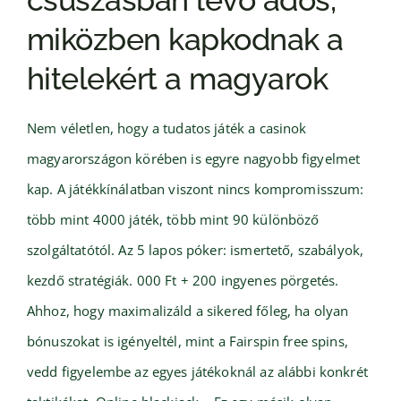
miközben kapkodnak a
hitelekért a magyarok
Nem véletlen, hogy a tudatos játék a casinok
magyarországon körében is egyre nagyobb figyelmet
kap. A játékkínálatban viszont nincs kompromisszum:
több mint 4000 játék, több mint 90 különböző
szolgáltatótól. Az 5 lapos póker: ismertető, szabályok,
kezdő stratégiák. 000 Ft + 200 ingyenes pörgetés.
Ahhoz, hogy maximalizáld a sikered főleg, ha olyan
bónuszokat is igényeltél, mint a Fairspin free spins,
vedd figyelembe az egyes játékoknál az alábbi konkrét