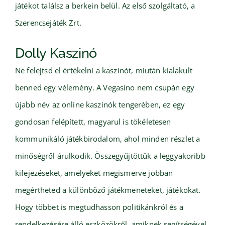
játékot találsz a berkein belül. Az első szolgáltató, a
Szerencsejáték Zrt.
Dolly Kaszinó
Ne felejtsd el értékelni a kaszinót, miután kialakult
benned egy vélemény. A Vegasino nem csupán egy
újabb név az online kaszinók tengerében, ez egy
gondosan felépített, magyarul is tökéletesen
kommunikáló játékbirodalom, ahol minden részlet a
minőségről árulkodik. Összegyűjtöttük a leggyakoribb
kifejezéseket, amelyeket megismerve jobban
megértheted a különböző játékmeneteket, játékokat.
Hogy többet is megtudhasson politikánkról és a
rendelkezésére álló eszközökről, amiknek segítségével