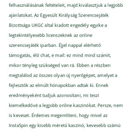
felhasználásának feltételeit, majd kiválasztjuk a legjobb
ajánlatokat. Az Egyesült Királyság Szerencsejáték
Bizottsága UKGC által kiadott engedély egyike a
legtekintélyesebb licenszeknek az online
szerencsejáték iparban. Éjjel nappal elérhető
támogatás, élő chat, e mail: ez mind mind számít,
mikor tényleg szükséged van rá. Ebben a részben
megtalálod az összes olyan új nyerőgépet, amelyet a
fejlesztők az elmúlt hónapokban adtak ki. Ennek
eredményeként tudjuk azonosítani, mi teszi
kiemelkedővé a legjobb online kaszinókat. Persze, nem
is keveset. Érdemes megemlíteni, hogy mivel az
InstaSpin egy kisebb méretű kaszinó, kevesebb számú