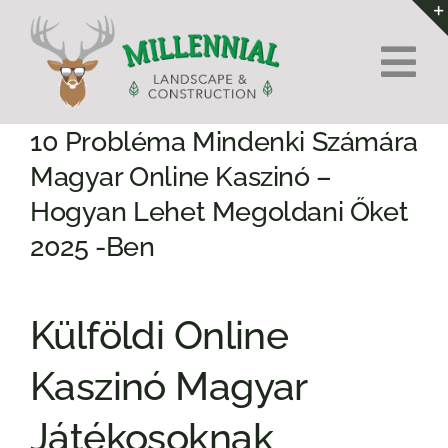
Skip
to
Tog
content
Nav
Home
10 Probléma Mindenki Számára
Magyar Online Kaszinó –
About Us
Hogyan Lehet Megoldani Őket
2025 -ben
Services
Külföldi Online
Contact
Kaszinó Magyar
Játékosoknak