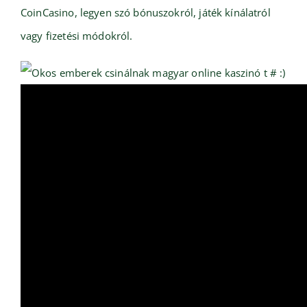
CoinCasino, legyen szó bónuszokról, játék kínálatról
vagy fizetési módokról.