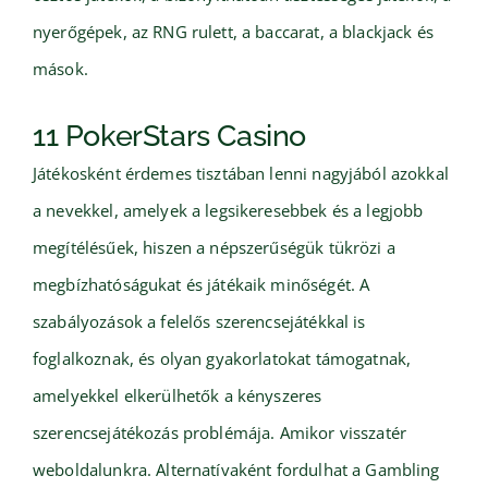
nyerőgépek, az RNG rulett, a baccarat, a blackjack és
mások.
11 PokerStars Casino
Játékosként érdemes tisztában lenni nagyjából azokkal
a nevekkel, amelyek a legsikeresebbek és a legjobb
megítélésűek, hiszen a népszerűségük tükrözi a
megbízhatóságukat és játékaik minőségét. A
szabályozások a felelős szerencsejátékkal is
foglalkoznak, és olyan gyakorlatokat támogatnak,
amelyekkel elkerülhetők a kényszeres
szerencsejátékozás problémája. Amikor visszatér
weboldalunkra. Alternatívaként fordulhat a Gambling