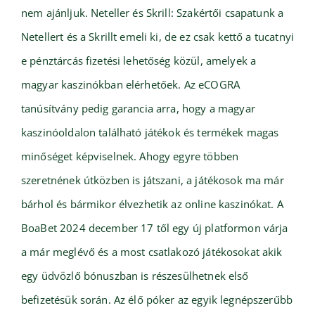
nem ajánljuk. Neteller és Skrill: Szakértői csapatunk a
Netellert és a Skrillt emeli ki, de ez csak kettő a tucatnyi
e pénztárcás fizetési lehetőség közül, amelyek a
magyar kaszinókban elérhetőek. Az eCOGRA
tanúsítvány pedig garancia arra, hogy a magyar
kaszinóoldalon található játékok és termékek magas
minőséget képviselnek. Ahogy egyre többen
szeretnének útközben is játszani, a játékosok ma már
bárhol és bármikor élvezhetik az online kaszinókat. A
BoaBet 2024 december 17 től egy új platformon várja
a már meglévő és a most csatlakozó játékosokat akik
egy üdvözlő bónuszban is részesülhetnek első
befizetésük során. Az élő póker az egyik legnépszerűbb