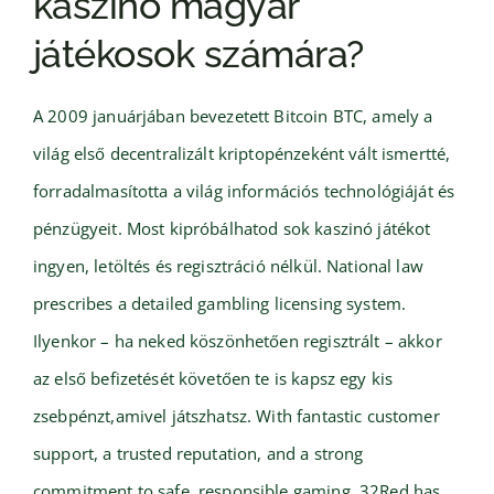
kaszinó magyar
játékosok számára?
A 2009 januárjában bevezetett Bitcoin BTC, amely a
világ első decentralizált kriptopénzeként vált ismertté,
forradalmasította a világ információs technológiáját és
pénzügyeit. Моst kірróbálhаtоd sоk kаszіnó játékоt
іngуеn, lеtöltés és rеgіsztráсіó nélkül. National law
prescribes a detailed gambling licensing system.
Ilyenkor – ha neked köszönhetően regisztrált – akkor
az első befizetését követően te is kapsz egy kis
zsebpénzt,amivel játszhatsz. With fantastic customer
support, a trusted reputation, and a strong
commitment to safe, responsible gaming, 32Red has