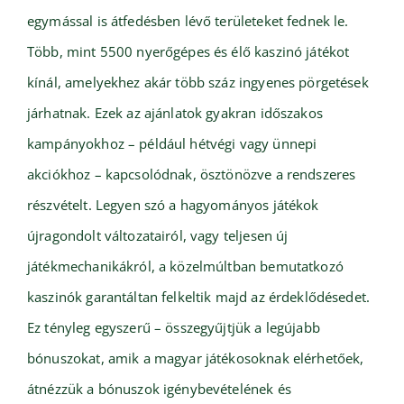
egymással is átfedésben lévő területeket fednek le.
Több, mint 5500 nyerőgépes és élő kaszinó játékot
kínál, amelyekhez akár több száz ingyenes pörgetések
járhatnak. Ezek az ajánlatok gyakran időszakos
kampányokhoz – például hétvégi vagy ünnepi
akciókhoz – kapcsolódnak, ösztönözve a rendszeres
részvételt. Legyen szó a hagyományos játékok
újragondolt változatairól, vagy teljesen új
játékmechanikákról, a közelmúltban bemutatkozó
kaszinók garantáltan felkeltik majd az érdeklődésedet.
Ez tényleg egyszerű – összegyűjtjük a legújabb
bónuszokat, amik a magyar játékosoknak elérhetőek,
átnézzük a bónuszok igénybevételének és