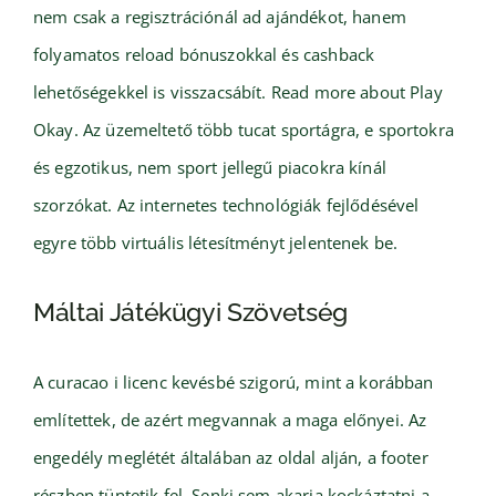
nem csak a regisztrációnál ad ajándékot, hanem
folyamatos reload bónuszokkal és cashback
lehetőségekkel is visszacsábít. Read more about Play
Okay. Az üzemeltető több tucat sportágra, e sportokra
és egzotikus, nem sport jellegű piacokra kínál
szorzókat. Az internetes technológiák fejlődésével
egyre több virtuális létesítményt jelentenek be.
Máltai Játékügyi Szövetség
A curacao i licenc kevésbé szigorú, mint a korábban
említettek, de azért megvannak a maga előnyei. Az
engedély meglétét általában az oldal alján, a footer
részben tüntetik fel. Senki sem akarja kockáztatni a