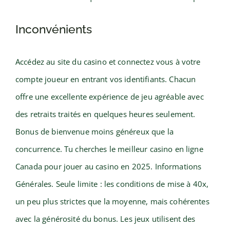
Inconvénients
Accédez au site du casino et connectez vous à votre
compte joueur en entrant vos identifiants. Chacun
offre une excellente expérience de jeu agréable avec
des retraits traités en quelques heures seulement.
Bonus de bienvenue moins généreux que la
concurrence. Tu cherches le meilleur casino en ligne
Canada pour jouer au casino en 2025. Informations
Générales. Seule limite : les conditions de mise à 40x,
un peu plus strictes que la moyenne, mais cohérentes
avec la générosité du bonus. Les jeux utilisent des