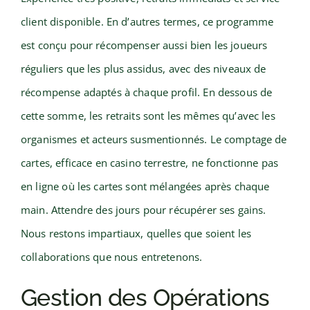
client disponible. En d’autres termes, ce programme
est conçu pour récompenser aussi bien les joueurs
réguliers que les plus assidus, avec des niveaux de
récompense adaptés à chaque profil. En dessous de
cette somme, les retraits sont les mêmes qu’avec les
organismes et acteurs susmentionnés. Le comptage de
cartes, efficace en casino terrestre, ne fonctionne pas
en ligne où les cartes sont mélangées après chaque
main. Attendre des jours pour récupérer ses gains.
Nous restons impartiaux, quelles que soient les
collaborations que nous entretenons.
Gestion des Opérations