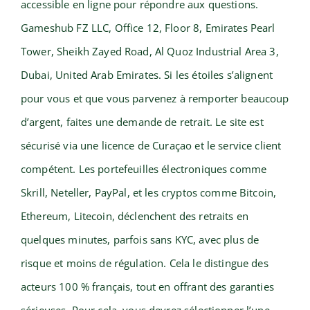
accessible en ligne pour répondre aux questions.
Gameshub FZ LLC, Office 12, Floor 8, Emirates Pearl
Tower, Sheikh Zayed Road, Al Quoz Industrial Area 3,
Dubai, United Arab Emirates. Si les étoiles s’alignent
pour vous et que vous parvenez à remporter beaucoup
d’argent, faites une demande de retrait. Le site est
sécurisé via une licence de Curaçao et le service client
compétent. Les portefeuilles électroniques comme
Skrill, Neteller, PayPal, et les cryptos comme Bitcoin,
Ethereum, Litecoin, déclenchent des retraits en
quelques minutes, parfois sans KYC, avec plus de
risque et moins de régulation. Cela le distingue des
acteurs 100 % français, tout en offrant des garanties
sérieuses. Pour cela, vous devrez sélectionner l’une