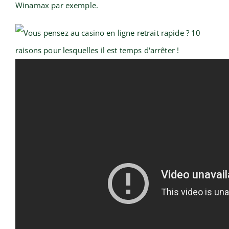
Winamax par exemple.