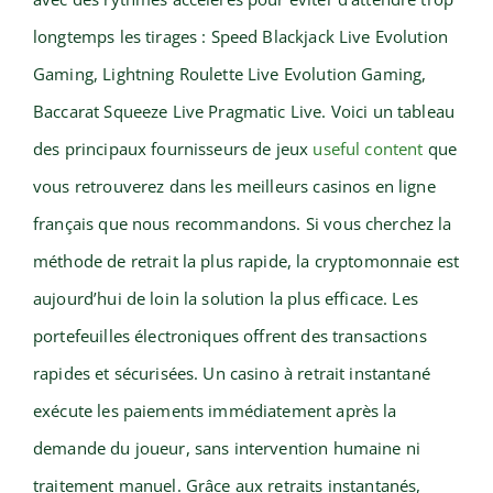
longtemps les tirages : Speed Blackjack Live Evolution
Gaming, Lightning Roulette Live Evolution Gaming,
Baccarat Squeeze Live Pragmatic Live. Voici un tableau
des principaux fournisseurs de jeux
useful content
que
vous retrouverez dans les meilleurs casinos en ligne
français que nous recommandons. Si vous cherchez la
méthode de retrait la plus rapide, la cryptomonnaie est
aujourd’hui de loin la solution la plus efficace. Les
portefeuilles électroniques offrent des transactions
rapides et sécurisées. Un casino à retrait instantané
exécute les paiements immédiatement après la
demande du joueur, sans intervention humaine ni
traitement manuel. Grâce aux retraits instantanés,