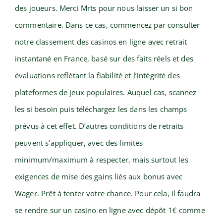
des joueurs. Merci Mrts pour nous laisser un si bon
commentaire. Dans ce cas, commencez par consulter
notre classement des casinos en ligne avec retrait
instantané en France, basé sur des faits réels et des
évaluations reflétant la fiabilité et l’intégrité des
plateformes de jeux populaires. Auquel cas, scannez
les si besoin puis téléchargez les dans les champs
prévus à cet effet. D’autres conditions de retraits
peuvent s’appliquer, avec des limites
minimum/maximum à respecter, mais surtout les
exigences de mise des gains liés aux bonus avec
Wager. Prêt à tenter votre chance. Pour cela, il faudra
se rendre sur un casino en ligne avec dépôt 1€ comme