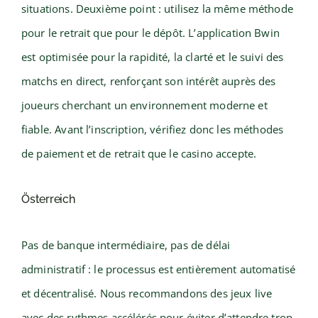
situations. Deuxième point : utilisez la même méthode
pour le retrait que pour le dépôt. L’application Bwin
est optimisée pour la rapidité, la clarté et le suivi des
matchs en direct, renforçant son intérêt auprès des
joueurs cherchant un environnement moderne et
fiable. Avant l’inscription, vérifiez donc les méthodes
de paiement et de retrait que le casino accepte.
Österreich
Pas de banque intermédiaire, pas de délai
administratif : le processus est entièrement automatisé
et décentralisé. Nous recommandons des jeux live
avec des rythmes accélérés pour éviter d’attendre trop