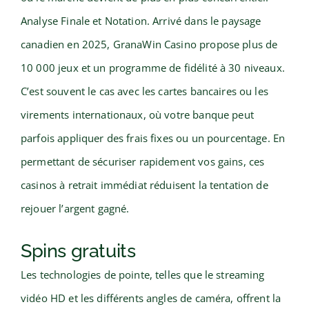
Analyse Finale et Notation. Arrivé dans le paysage
canadien en 2025, GranaWin Casino propose plus de
10 000 jeux et un programme de fidélité à 30 niveaux.
C’est souvent le cas avec les cartes bancaires ou les
virements internationaux, où votre banque peut
parfois appliquer des frais fixes ou un pourcentage. En
permettant de sécuriser rapidement vos gains, ces
casinos à retrait immédiat réduisent la tentation de
rejouer l’argent gagné.
Spins gratuits
Les technologies de pointe, telles que le streaming
vidéo HD et les différents angles de caméra, offrent la