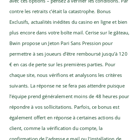
avec ces options – pensez à vérifier les conditions. Par
contre les retraits c’était la catastrophe. Bonus
Exclusifs, actualités inédites du casino en ligne et bien
plus encore dans votre boîte mail. Cerise sur le gâteau,
Bwin propose un Jeton Pari Sans Pression pour
permettre à ses joueurs d’être remboursé jusqu’à 120
€ en cas de perte sur les premières parties. Pour
chaque site, nous vérifions et analysons les critères
suivants. La réponse ne se fera pas attendre puisque
l’équipe prend généralement moins de 48 heures pour
répondre à vos sollicitations. Parfois, ce bonus est
également offert en réponse à certaines actions du
client, comme la vérification du compte, la
confirmation de l’adresse e mail ou l’installation de