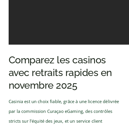
Comparez les casinos
avec retraits rapides en
novembre 2025
Casinia est un choix fiable, grâce à une licence délivrée
par la commission Curaçao eGaming, des contrôles
stricts sur l’équité des jeux, et un service client