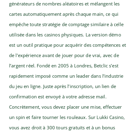
générateurs de nombres aléatoires et mélangent les
cartes automatiquement après chaque main, ce qui
empêche toute stratégie de comptage similaire à celle
utilisée dans les casinos physiques. La version démo
est un outil pratique pour acquérir des compétences et
de l’expérience avant de jouer pour de vrai, avec de
l’argent réel. Fondé en 2005 à Londres, Betclic s’est
rapidement imposé comme un leader dans l’industrie
du jeu en ligne. Juste après l’inscription, un lien de
confirmation est envoyé à votre adresse mail.
Concrètement, vous devez placer une mise, effectuer
un spin et faire tourner les rouleaux. Sur Lukki Casino,
vous avez droit à 300 tours gratuits et à un bonus