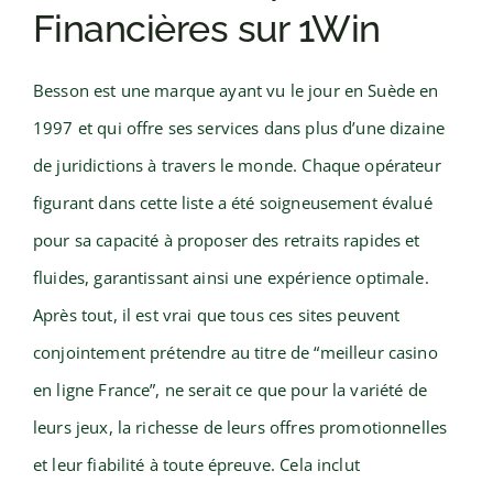
Financières sur 1Win
Besson est une marque ayant vu le jour en Suède en
1997 et qui offre ses services dans plus d’une dizaine
de juridictions à travers le monde. Chaque opérateur
figurant dans cette liste a été soigneusement évalué
pour sa capacité à proposer des retraits rapides et
fluides, garantissant ainsi une expérience optimale.
Après tout, il est vrai que tous ces sites peuvent
conjointement prétendre au titre de “meilleur casino
en ligne France”, ne serait ce que pour la variété de
leurs jeux, la richesse de leurs offres promotionnelles
et leur fiabilité à toute épreuve. Cela inclut