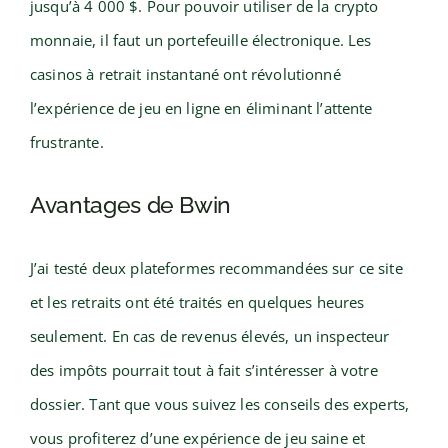
jusqu’à 4 000 $. Pour pouvoir utiliser de la crypto
monnaie, il faut un portefeuille électronique. Les
casinos à retrait instantané ont révolutionné
l’expérience de jeu en ligne en éliminant l’attente
frustrante.
Avantages de Bwin
J’ai testé deux plateformes recommandées sur ce site
et les retraits ont été traités en quelques heures
seulement. En cas de revenus élevés, un inspecteur
des impôts pourrait tout à fait s’intéresser à votre
dossier. Tant que vous suivez les conseils des experts,
vous profiterez d’une expérience de jeu saine et