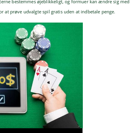
aterne bestemmes øjeblikkeligt, og formuer kan ændre sig med
for at prøve udvalgte spil gratis uden at indbetale penge.