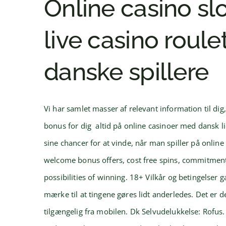
Online casino slo
live casino roule
danske spillere
Vi har samlet masser af relevant information til di
bonus for dig  altid på online casinoer med dansk 
sine chancer for at vinde, når man spiller på onlin
welcome bonus offers, cost free spins, commitmen
possibilities of winning. 18+ Vilkår og betingelser 
mærke til at tingene gøres lidt anderledes. Det er d
tilgængelig fra mobilen. Dk Selvudelukkelse: Rofus. 