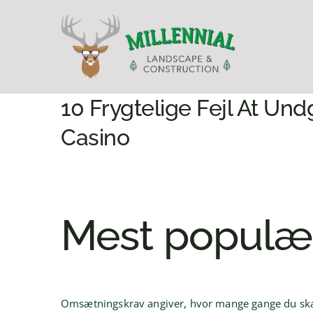
Skip
to
content
10 Frygtelige Fejl At Un
Casino
Mest populær
Omsætningskrav angiver, hvor mange gange du skal