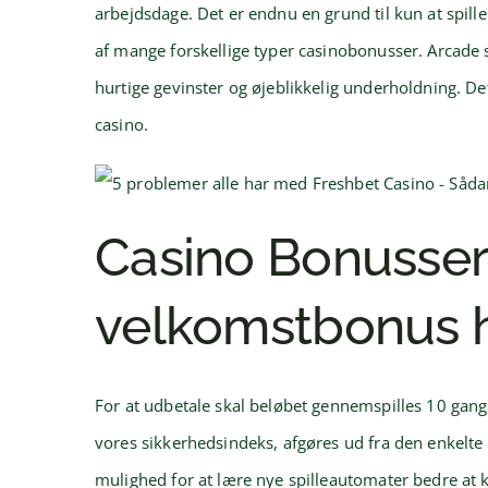
arbejdsdage. Det er endnu en grund til kun at spille
af mange forskellige typer casinobonusser. Arcade sp
hurtige gevinster og øjeblikkelig underholdning. D
casino.
Casino Bonusser 
velkomstbonus 
For at udbetale skal beløbet gennemspilles 10 gange
vores sikkerhedsindeks, afgøres ud fra den enkelte 
mulighed for at lære nye spilleautomater bedre at k