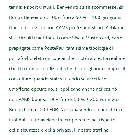
tennis e sport virtuali. Benvenuti su sitiscommesse. 🎁
Bonus Benvenuto: 100% fino a 500€ + 100 giri gratis.
Non tutti i casinò non AAMS però sono sicuri. Abbiamo
sia i circuiti tradizionali come Visa e Mastercard, carte
prepagate come PostePay, tantissime tipologie di
portafoglio elettronico e anche criptovalute. La realtà è
che i termini e condizioni, che ti consigliamo sempre di
consultare quando stai valutando se accettare
un’offerta oppure no, si applicano anche nei casinò
non AAMS bonus. 100% fino a 500€ + 200 giri gratis.
Bonus fino a 2000 EUR. Nessuna verifica manuale dei
tuoi dati: tutto avviene in tempo reale, nel rispetto
della sicurezza e della privacy. Il nostro staff ha