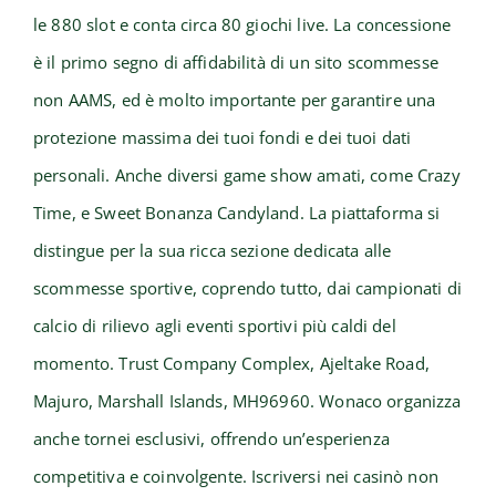
le 880 slot e conta circa 80 giochi live. La concessione
è il primo segno di affidabilità di un sito scommesse
non AAMS, ed è molto importante per garantire una
protezione massima dei tuoi fondi e dei tuoi dati
personali. Anche diversi game show amati, come Crazy
Time, e Sweet Bonanza Candyland. La piattaforma si
distingue per la sua ricca sezione dedicata alle
scommesse sportive, coprendo tutto, dai campionati di
calcio di rilievo agli eventi sportivi più caldi del
momento. Trust Company Complex, Ajeltake Road,
Majuro, Marshall Islands, MH96960. Wonaco organizza
anche tornei esclusivi, offrendo un’esperienza
competitiva e coinvolgente. Iscriversi nei casinò non