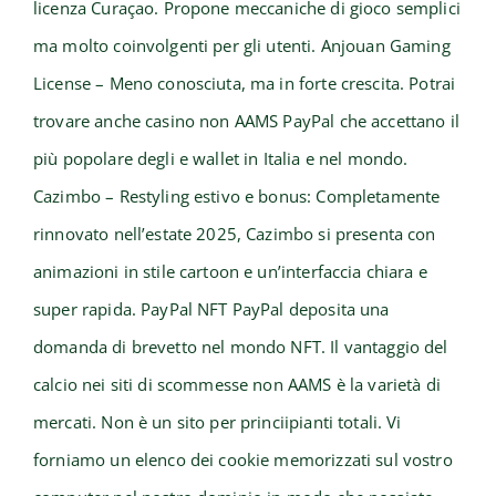
licenza Curaçao. Propone meccaniche di gioco semplici
ma molto coinvolgenti per gli utenti. Anjouan Gaming
License – Meno conosciuta, ma in forte crescita. Potrai
trovare anche casino non AAMS PayPal che accettano il
più popolare degli e wallet in Italia e nel mondo.
Cazimbo – Restyling estivo e bonus: Completamente
rinnovato nell’estate 2025, Cazimbo si presenta con
animazioni in stile cartoon e un’interfaccia chiara e
super rapida. PayPal NFT PayPal deposita una
domanda di brevetto nel mondo NFT. Il vantaggio del
calcio nei siti di scommesse non AAMS è la varietà di
mercati. Non è un sito per princiipianti totali. Vi
forniamo un elenco dei cookie memorizzati sul vostro