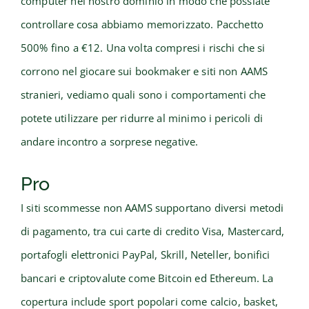
computer nel nostro dominio in modo che possiate
controllare cosa abbiamo memorizzato. Pacchetto
500% fino a €12. Una volta compresi i rischi che si
corrono nel giocare sui bookmaker e siti non AAMS
stranieri, vediamo quali sono i comportamenti che
potete utilizzare per ridurre al minimo i pericoli di
andare incontro a sorprese negative.
Pro
I siti scommesse non AAMS supportano diversi metodi
di pagamento, tra cui carte di credito Visa, Mastercard,
portafogli elettronici PayPal, Skrill, Neteller, bonifici
bancari e criptovalute come Bitcoin ed Ethereum. La
copertura include sport popolari come calcio, basket,