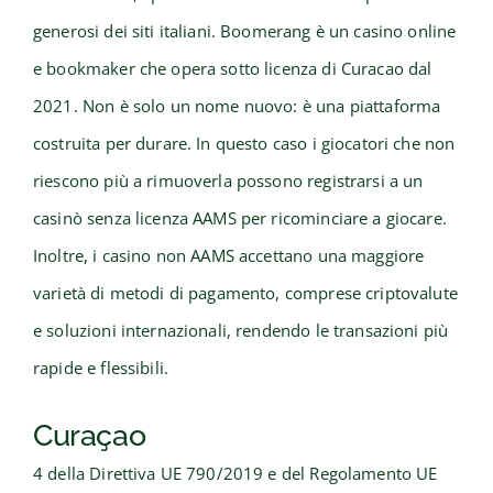
generosi dei siti italiani. Boomerang è un casino online
e bookmaker che opera sotto licenza di Curacao dal
2021. Non è solo un nome nuovo: è una piattaforma
costruita per durare. In questo caso i giocatori che non
riescono più a rimuoverla possono registrarsi a un
casinò senza licenza AAMS per ricominciare a giocare.
Inoltre, i casino non AAMS accettano una maggiore
varietà di metodi di pagamento, comprese criptovalute
e soluzioni internazionali, rendendo le transazioni più
rapide e flessibili.
Curaçao
4 della Direttiva UE 790/2019 e del Regolamento UE