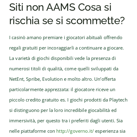
Siti non AAMS Cosa si
rischia se si scommette?
I casinò amano premiare i giocatori abituali offrendo
regali gratuiti per incoraggiarli a continuare a giocare.
La varietà di giochi disponibili vede la presenza di
numerosi titoli di qualità, come quelli sviluppati da
NetEnt, Spribe, Evolution e molto altro. Un’offerta
particolarmente apprezzata: il giocatore riceve un
piccolo credito gratuito es. I giochi prodotti da Playtech
si distinguono per la loro incredibile giocabilità ed
immersività, per questo tra i preferiti dagli utenti. Sia
nelle piattaforme con
http://governo.it/
esperienza sia