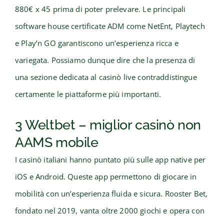
880€ x 45 prima di poter prelevare. Le principali
software house certificate ADM come NetEnt, Playtech
e Play’n GO garantiscono un’esperienza ricca e
variegata. Possiamo dunque dire che la presenza di
una sezione dedicata al casinò live contraddistingue
certamente le piattaforme più importanti.
3 Weltbet – miglior casinò non
AAMS mobile
I casinò italiani hanno puntato più sulle app native per
iOS e Android. Queste app permettono di giocare in
mobilità con un’esperienza fluida e sicura. Rooster Bet,
fondato nel 2019, vanta oltre 2000 giochi e opera con