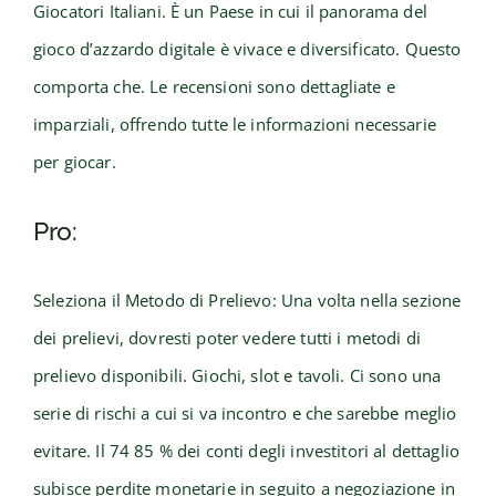
Giocatori Italiani. È un Paese in cui il panorama del
gioco d’azzardo digitale è vivace e diversificato. Questo
comporta che. Le recensioni sono dettagliate e
imparziali, offrendo tutte le informazioni necessarie
per giocar.
Pro:
Seleziona il Metodo di Prelievo: Una volta nella sezione
dei prelievi, dovresti poter vedere tutti i metodi di
prelievo disponibili. Giochi, slot e tavoli. Ci sono una
serie di rischi a cui si va incontro e che sarebbe meglio
evitare. Il 74 85 % dei conti degli investitori al dettaglio
subisce perdite monetarie in seguito a negoziazione in