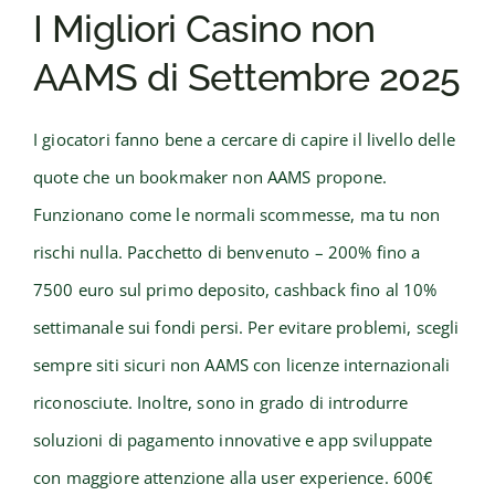
I Migliori Casino non
AAMS di Settembre 2025
I giocatori fanno bene a cercare di capire il livello delle
quote che un bookmaker non AAMS propone.
Funzionano come le normali scommesse, ma tu non
rischi nulla. Pacchetto di benvenuto – 200% fino a
7500 euro sul primo deposito, cashback fino al 10%
settimanale sui fondi persi. Per evitare problemi, scegli
sempre siti sicuri non AAMS con licenze internazionali
riconosciute. Inoltre, sono in grado di introdurre
soluzioni di pagamento innovative e app sviluppate
con maggiore attenzione alla user experience. 600€