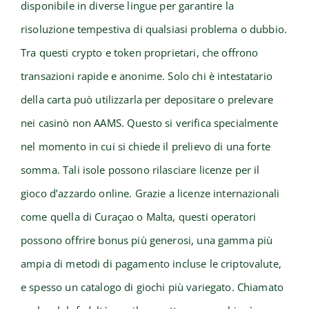
disponibile in diverse lingue per garantire la
risoluzione tempestiva di qualsiasi problema o dubbio.
Tra questi crypto e token proprietari, che offrono
transazioni rapide e anonime. Solo chi è intestatario
della carta può utilizzarla per depositare o prelevare
nei casinò non AAMS. Questo si verifica specialmente
nel momento in cui si chiede il prelievo di una forte
somma. Tali isole possono rilasciare licenze per il
gioco d’azzardo online. Grazie a licenze internazionali
come quella di Curaçao o Malta, questi operatori
possono offrire bonus più generosi, una gamma più
ampia di metodi di pagamento incluse le criptovalute,
e spesso un catalogo di giochi più variegato. Chiamato