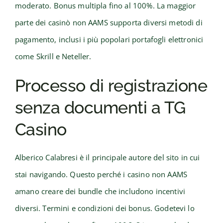
moderato. Bonus multipla fino al 100%. La maggior
parte dei casinò non AAMS supporta diversi metodi di
pagamento, inclusi i più popolari portafogli elettronici
come Skrill e Neteller.
Processo di registrazione
senza documenti a TG
Casino
Alberico Calabresi è il principale autore del sito in cui
stai navigando. Questo perché i casino non AAMS
amano creare dei bundle che includono incentivi
diversi. Termini e condizioni dei bonus. Godetevi lo