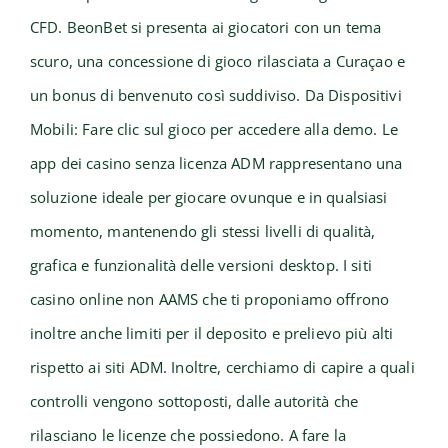
CFD. BeonBet si presenta ai giocatori con un tema
scuro, una concessione di gioco rilasciata a Curaçao e
un bonus di benvenuto così suddiviso. Da Dispositivi
Mobili: Fare clic sul gioco per accedere alla demo. Le
app dei casino senza licenza ADM rappresentano una
soluzione ideale per giocare ovunque e in qualsiasi
momento, mantenendo gli stessi livelli di qualità,
grafica e funzionalità delle versioni desktop. I siti
casino online non AAMS che ti proponiamo offrono
inoltre anche limiti per il deposito e prelievo più alti
rispetto ai siti ADM. Inoltre, cerchiamo di capire a quali
controlli vengono sottoposti, dalle autorità che
rilasciano le licenze che possiedono. A fare la