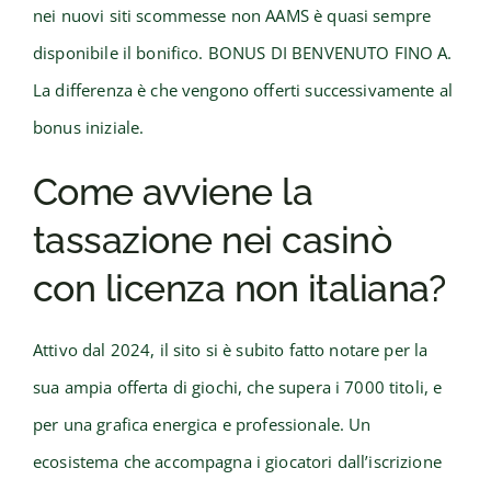
nei nuovi siti scommesse non AAMS è quasi sempre
disponibile il bonifico. BONUS DI BENVENUTO FINO A.
La differenza è che vengono offerti successivamente al
bonus iniziale.
Come avviene la
tassazione nei casinò
con licenza non italiana?
Attivo dal 2024, il sito si è subito fatto notare per la
sua ampia offerta di giochi, che supera i 7000 titoli, e
per una grafica energica e professionale. Un
ecosistema che accompagna i giocatori dall’iscrizione