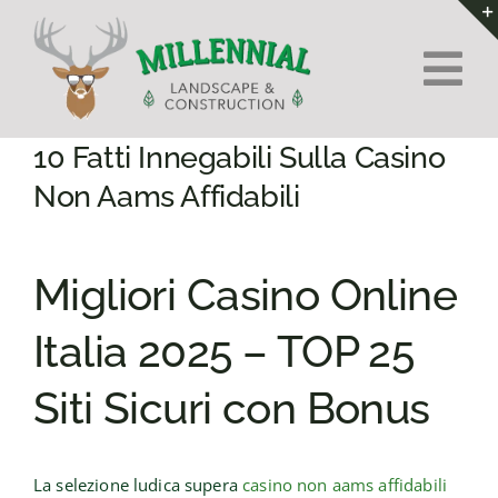
Skip
to
Tog
content
Nav
Home
10 Fatti Innegabili Sulla Casino
Non Aams Affidabili
About Us
Migliori Casino Online
Services
Italia 2025 – TOP 25
Contact
Siti Sicuri con Bonus
La selezione ludica supera
casino non aams affidabili