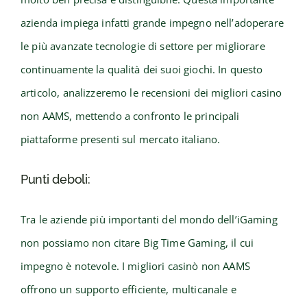
azienda impiega infatti grande impegno nell’adoperare
le più avanzate tecnologie di settore per migliorare
continuamente la qualità dei suoi giochi. In questo
articolo, analizzeremo le recensioni dei migliori casino
non AAMS, mettendo a confronto le principali
piattaforme presenti sul mercato italiano.
Punti deboli:
Tra le aziende più importanti del mondo dell’iGaming
non possiamo non citare Big Time Gaming, il cui
impegno è notevole. I migliori casinò non AAMS
offrono un supporto efficiente, multicanale e