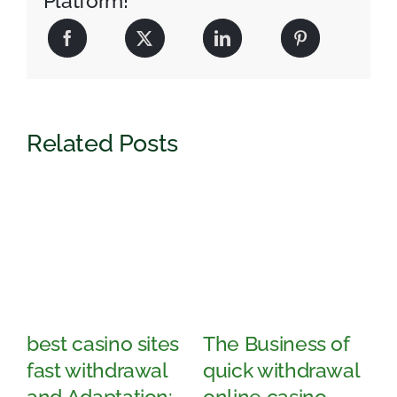
Platform!
คืบ
หน้า
และ
กิจกรรม
ล่าสุด
Related Posts
best casino sites
The Business of
Str
fast withdrawal
quick withdrawal
App
and Adaptation:
online casino
cas