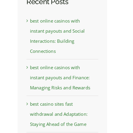
Recent Posts
best online casinos with
instant payouts and Social
Interactions: Building
Connections
best online casinos with
instant payouts and Finance:
Managing Risks and Rewards
best casino sites fast
withdrawal and Adaptation:
Staying Ahead of the Game