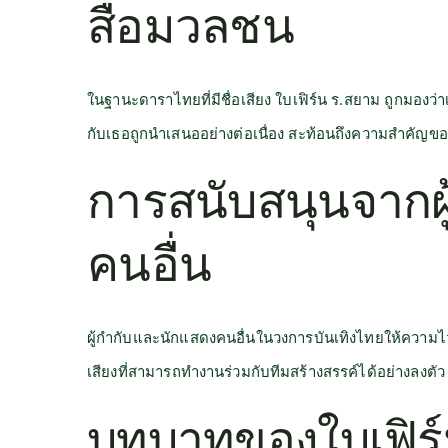
สื่อมวลชน
ในฐานะดาราไทยที่มีชื่อเสียง ใบเฟิร์น ร.สยาม ถูกมองว
กับเธอถูกนำเสนออย่างต่อเนื่อง สะท้อนถึงความสำคัญขอ
การสนับสนุนจากผ
คนอื่น
ผู้กำกับและนักแสดงคนอื่นในวงการบันเทิงไทยให้ความไว้
เสียงที่สามารถทำงานร่วมกับทีมสร้างสรรค์ได้อย่างลงตัว ข่
บทบาทของใบเฟิร