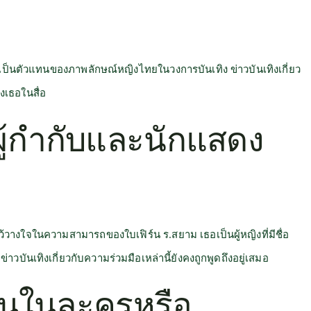
่าเป็นตัวแทนของภาพลักษณ์หญิงไทยในวงการบันเทิง ข่าวบันเทิงเกี่ยว
งเธอในสื่อ
ู้กำกับและนักแสดง
วางใจในความสามารถของใบเฟิร์น ร.สยาม เธอเป็นผู้หญิงที่มีชื่อ
าวบันเทิงเกี่ยวกับความร่วมมือเหล่านี้ยังคงถูกพูดถึงอยู่เสมอ
์นในละครหรือ