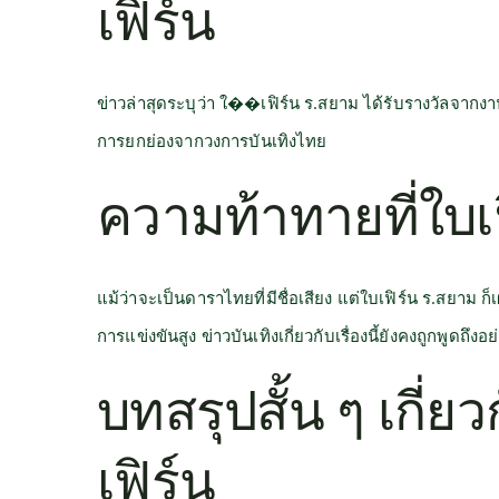
เฟิร์น
ข่าวล่าสุดระบุว่า ใ��เฟิร์น ร.สยาม ได้รับรางวัลจากงานแ
การยกย่องจากวงการบันเทิงไทย
ความท้าทายที่ใบเ
แม้ว่าจะเป็นดาราไทยที่มีชื่อเสียง แต่ใบเฟิร์น ร.สยาม
การแข่งขันสูง ข่าวบันเทิงเกี่ยวกับเรื่องนี้ยังคงถูกพูดถึงอย่
บทสรุปสั้น ๆ เกี่
เฟิร์น