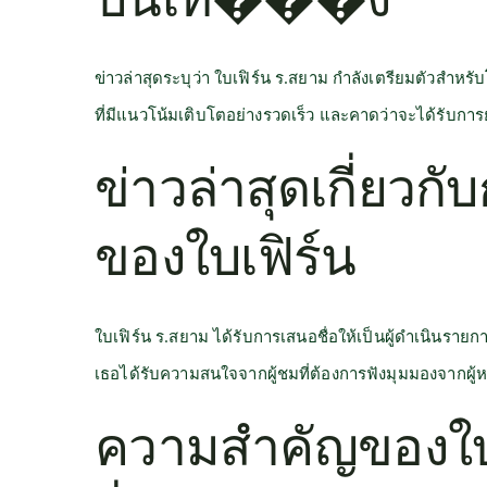
ข่าวล่าสุดระบุว่า ใบเฟิร์น ร.สยาม กำลังเตรียมตัวสำห
ที่มีแนวโน้มเติบโตอย่างรวดเร็ว และคาดว่าจะได้รับก
ข่าวล่าสุดเกี่ยวก
ของใบเฟิร์น
ใบเฟิร์น ร.สยาม ได้รับการเสนอชื่อให้เป็นผู้ดำเนินรายการ
เธอได้รับความสนใจจากผู้ชมที่ต้องการฟังมุมมองจากผู้หญิง
ความสำคัญของใบ