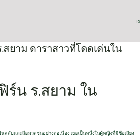
H
์น ร.สยาม ดาราสาวที่โดดเด่นใน
ิร์น ร.สยาม ใน
และสื่อมวลชนอย่างต่อเนื่อง เธอเป็นหนึ่งในผู้หญิงที่มีชื่อเสียง