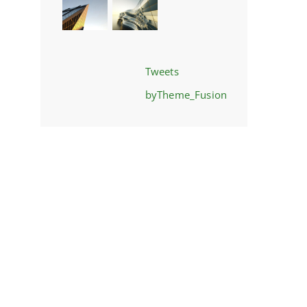
Tweets
byTheme_Fusion