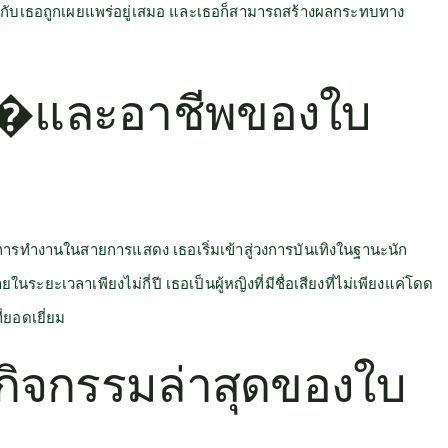
วข้องกับเธอถูกเผยแพร่อยู่เสมอ และเธอก็สามารถสร้างผลกระทบทาง
��และอาชีพของใบ
การทำงานในสายการแสดง เธอเริ่มเข้าสู่วงการบันเทิงในฐานะนัก
เวลาเพียงไม่กี่ปี เธอเป็นผู้หญิงที่มีชื่อเสียงที่ไม่เพียงแค่โดด
่ยอดเยี่ยม
ับกิจกรรมล่าสุดของใบ