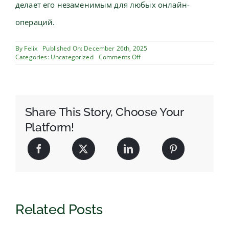
делает его незаменимым для любых онлайн-
операций.
By
Felix
Published On: December 26th, 2025
on
Categories:
Uncategorized
Comments Off
Протокол
SSL:
что
это
такое
и
Share This Story, Choose Your
как
Platform!
он
работает
Related Posts