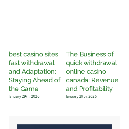
best casino sites
The Business of
Str
fast withdrawal
quick withdrawal
App
and Adaptation:
online casino
cas
Staying Ahead of
canada: Revenue
wit
the Game
and Profitability
Ga
January 29th, 2026
January 29th, 2026
Januar