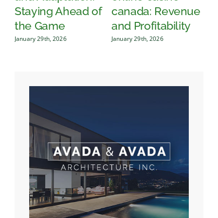
Staying Ahead of
canada: Revenue
w
the Game
and Profitability
G
January 29th, 2026
January 29th, 2026
Jan