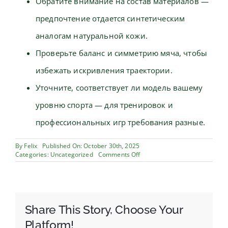
Обратите внимание на состав материалов —
предпочтение отдается синтетическим
аналогам натуральной кожи.
Проверьте баланс и симметрию мяча, чтобы
избежать искривления траектории.
Уточните, соответствует ли модель вашему
уровню спорта — для тренировок и
профессиональных игр требования разные.
By
Felix
Published On: October 30th, 2025
on
Categories:
Uncategorized
Comments Off
Мяч:
история,
виды
и
значение
в
Share This Story, Choose Your
спорте
Platform!