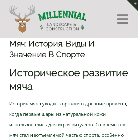
Skip
to
Tog
content
Nav
Home
Мяч: История, Виды И
Значение В Спорте
About Us
Историческое развитие
Services
мяча
Contact
История мяча уходит корнями в древние времена,
когда первые шары из натуральной кожи
использовались для игр и ритуалов. Со временем
мяч стал неотъемлемой частью спорта, особенно