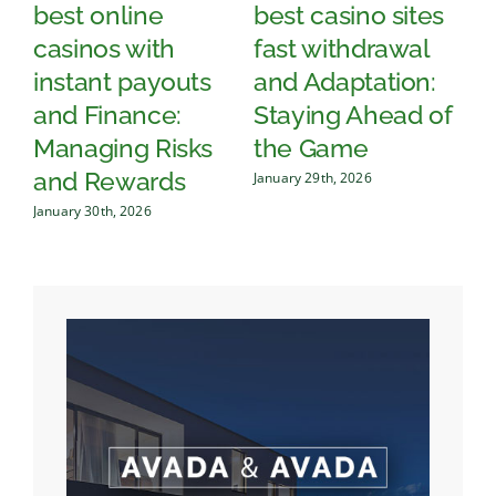
best online
best casino sites
T
casinos with
fast withdrawal
q
instant payouts
and Adaptation:
o
and Finance:
Staying Ahead of
c
Managing Risks
the Game
an
and Rewards
January 29th, 2026
Jan
January 30th, 2026