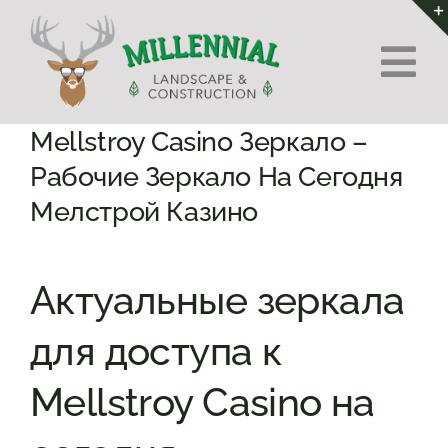
Skip
to
Tog
content
Nav
Home
Mellstroy Casino Зеркало –
Рабочие Зеркало На Сегодня
About Us
Мелстрой Казино
Services
Актуальные зеркала
Contact
для доступа к
Mellstroy Casino на