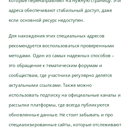
которые перенаправляют на нужную страницу. Эти
адреса обеспечивают стабильный доступ, даже
если основной ресурс недоступен.
Для нахождения этих специальных адресов
рекомендуется воспользоваться проверенными
методами. Один из самых надежных способов –
это обращение к тематическим форумам и
сообществам, где участники регулярно делятся
актуальными ссылками. Также можно
использовать подписку на официальные каналы и
рассылки платформы, где всегда публикуются
обновленные данные. Не стоит забывать и про
специализированные сайты, которые отслеживают