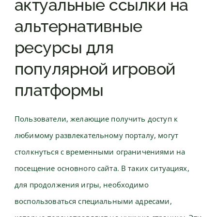
актуальные ссылки на
альтернативные
ресурсы для
популярной игровой
платформы
Пользователи, желающие получить доступ к
любимому развлекательному порталу, могут
столкнуться с временными ограничениями на
посещение основного сайта. В таких ситуациях,
для продолжения игры, необходимо
воспользоваться специальными адресами,