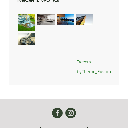
Tweets
byTheme_Fusion