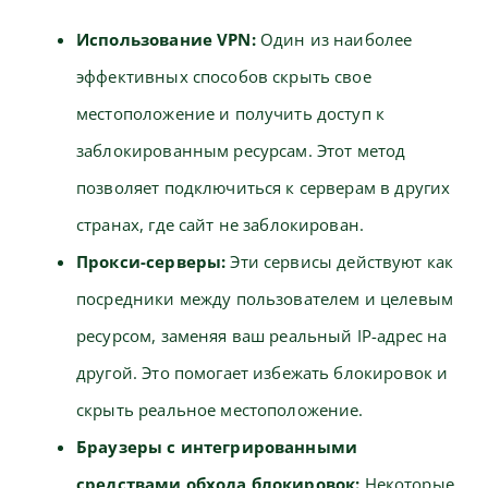
Использование VPN:
Один из наиболее
эффективных способов скрыть свое
местоположение и получить доступ к
заблокированным ресурсам. Этот метод
позволяет подключиться к серверам в других
странах, где сайт не заблокирован.
Прокси-серверы:
Эти сервисы действуют как
посредники между пользователем и целевым
ресурсом, заменяя ваш реальный IP-адрес на
другой. Это помогает избежать блокировок и
скрыть реальное местоположение.
Браузеры с интегрированными
средствами обхода блокировок:
Некоторые