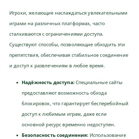
Игроки, желающие наслаждаться увлекательными
играми на различных платформах, часто
сталкиваются с ограничениями доступа.
Существуют способы, позволяющие обходить эти
препятствия, обеспечивая стабильное соединение
и доступ к развлечениям в любое время.
Надёжность доступа:
Специальные сайты
предоставляют возможность обхода
блокировок, что гарантирует бесперебойный
доступ к любимым играм, даже если
основной ресурс временно недоступен.
Безопасность соединения:
Использование