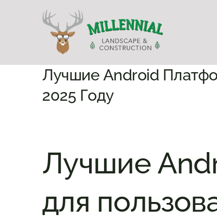
Skip
to
content
Лучшие Android Платф
2025 Году
Лучшие And
для пользов