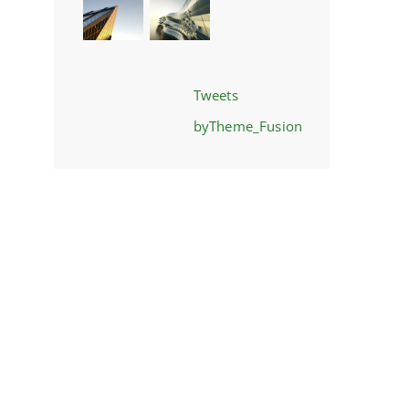
Tweets
byTheme_Fusion