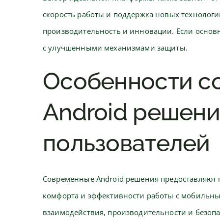
скорость работы и поддержка новых технолог
производительность и инновации. Если основн
с улучшенными механизмами защиты.
Особенности с
Android решени
пользователей
Современные Android решения предоставляют
комфорта и эффективности работы с мобильны
взаимодействия, производительности и безопа