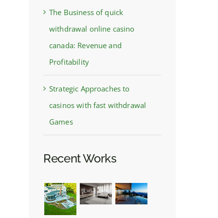
The Business of quick
withdrawal online casino
canada: Revenue and
Profitability
Strategic Approaches to
casinos with fast withdrawal
Games
Recent Works