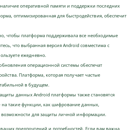
на наличие оперативной памяти и поддержки последних
орма, оптимизированная для быстродействия, обеспечит
но, чтобы платформа поддерживала все необходимые
тесь, что выбранная версия Android совместима с
ользуете ежедневно.
 обновления операционной системы обеспечат
ройства. Платформа, которая получает частые
стабильной в будущем.
защиты данных Android платформы также становятся
на такие функции, как шифрование данных,
е возможности для защиты личной информации.
 ваших предпочтений и потребностей. Если вам важна