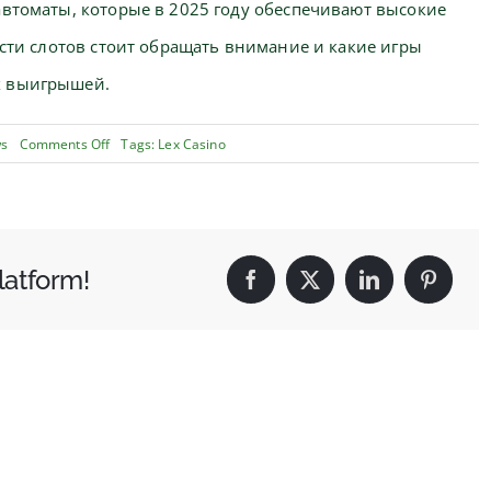
автоматы, которые в 2025 году обеспечивают высокие
ости слотов стоит обращать внимание и какие игры
х выигрышей.
on
s
Comments Off
Tags:
Lex Casino
Лучшие
слоты
с
высокими
шансами
на
latform!
победу
в
2025
году