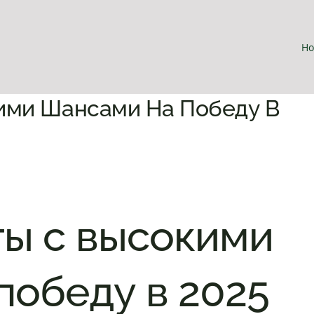
H
ими Шансами На Победу В
ы с высокими
победу в 2025