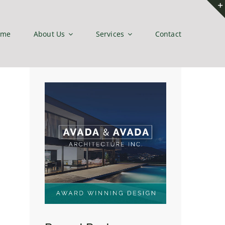
ome
About Us
Services
Contact