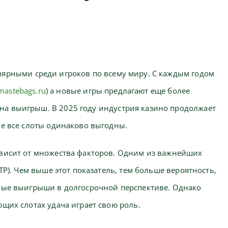
лярными среди игроков по всему миру. С каждым годом
amastebags.ru
) а новые игры предлагают еще более
а выигрыш. В 2025 году индустрия казино продолжает
не все слоты одинаково выгодны.
ависит от множества факторов. Одним из важнейших
TP). Чем выше этот показатель, тем больше вероятность,
ьные выигрыши в долгосрочной перспективе. Однако
щих слотах удача играет свою роль.