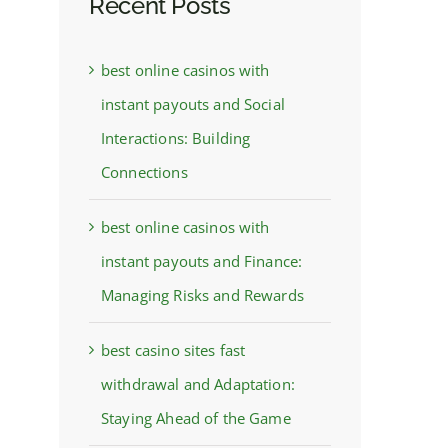
Recent Posts
best online casinos with
instant payouts and Social
Interactions: Building
Connections
best online casinos with
instant payouts and Finance:
Managing Risks and Rewards
best casino sites fast
withdrawal and Adaptation:
Staying Ahead of the Game