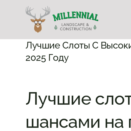
Skip
to
content
Лучшие Слоты С Высок
2025 Году
Лучшие слот
шансами на 