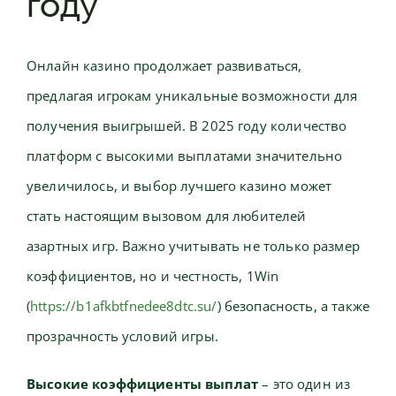
году
Онлайн казино продолжает развиваться,
предлагая игрокам уникальные возможности для
получения выигрышей. В 2025 году количество
платформ с высокими выплатами значительно
увеличилось, и выбор лучшего казино может
стать настоящим вызовом для любителей
азартных игр. Важно учитывать не только размер
коэффициентов, но и честность, 1Win
(
https://b1afkbtfnedee8dtc.su/
) безопасность, а также
прозрачность условий игры.
Высокие коэффициенты выплат
– это один из