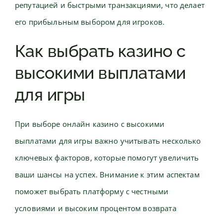
репутацией и быстрыми транзакциями, что делает
его прибыльным выбором для игроков.
Как выбрать казино с
высокими выплатами
для игры
При выборе онлайн казино с высокими
выплатами для игры важно учитывать несколько
ключевых факторов, которые помогут увеличить
ваши шансы на успех. Внимание к этим аспектам
поможет выбрать платформу с честными
условиями и высоким процентом возврата