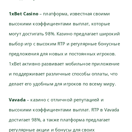
1xBet Casino
– платформа, известная своими
высокими коэффициентами выплат, которые
могут достигать 98%. Казино предлагает широкий
выбор игр с высоким RTP и регулярные бонусные
предложения для новых и постоянных игроков.
1xBet активно развивает мобильное приложение
и поддерживает различные способы оплаты, что
делает его удобным для игроков по всему миру.
Vavada
– казино с отличной репутацией и
высокими коэффициентами выплат. RTP в Vavada
достигает 98%, а также платформа предлагает
регулярные акции и бонусы для своих