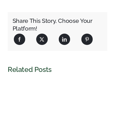
Онлайн
Казино
С
Высокими
Выплатами
Share This Story, Choose Your
2025
Platform!
Года
Related Posts