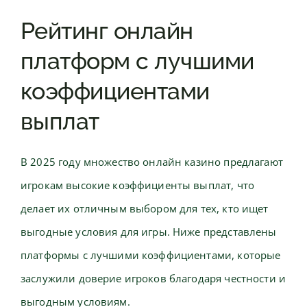
Рейтинг онлайн
платформ с лучшими
коэффициентами
выплат
В 2025 году множество онлайн казино предлагают
игрокам высокие коэффициенты выплат, что
делает их отличным выбором для тех, кто ищет
выгодные условия для игры. Ниже представлены
платформы с лучшими коэффициентами, которые
заслужили доверие игроков благодаря честности и
выгодным условиям.