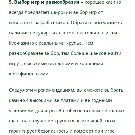
5. Выбор игр и разнообразие
– хорошее казино
всегда предлагает широкий выбор игр от
известных разработчиков. Обратите внимание на
наличие популярных слотов, настольных игр и
live-казино с реальными крупье. Чем
разнообразнее выбор, тем больше шансов найти
игру с высокими выплатами и хорошими
коэффициентами.
Следуя этим рекомендациям, вы сможете выбрать
казино с высокими выплатами и выгодными
условиями для игры. Это обеспечит вам не только
шанс на получение крупных выигрышей, но и
гарантирует безопасность и комфорт при игре.