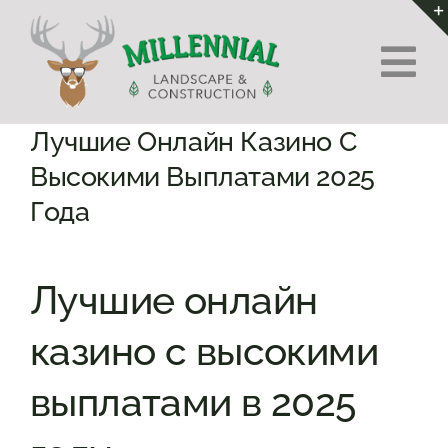
Skip
to
Tog
content
Nav
Home
Лучшие Онлайн Казино С
Высокими Выплатами 2025
About Us
Года
Services
Лучшие онлайн
Contact
казино с высокими
выплатами в 2025