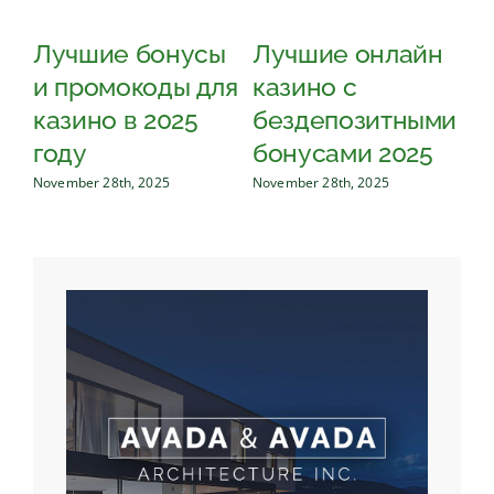
н
Лучшие бонусы
Лучшие онлайн
Л
и промокоды для
казино с
К
ги
казино в 2025
бездепозитными
В
году
бонусами 2025
С
Х
November 28th, 2025
November 28th, 2025
Nov