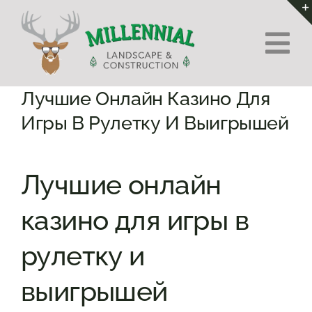
Skip
to
Tog
content
Nav
Home
Лучшие Онлайн Казино Для
Игры В Рулетку И Выигрышей
About Us
Лучшие онлайн
Services
казино для игры в
Contact
рулетку и
выигрышей