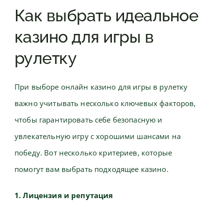
Как выбрать идеальное
казино для игры в
рулетку
При выборе онлайн казино для игры в рулетку
важно учитывать несколько ключевых факторов,
чтобы гарантировать себе безопасную и
увлекательную игру с хорошими шансами на
победу. Вот несколько критериев, которые
помогут вам выбрать подходящее казино.
1. Лицензия и репутация