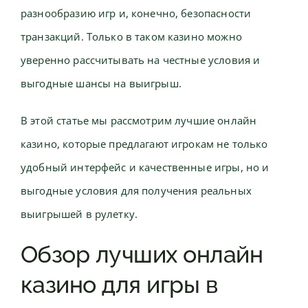
разнообразию игр и, конечно, безопасности
транзакций. Только в таком казино можно
уверенно рассчитывать на честные условия и
выгодные шансы на выигрыш.
В этой статье мы рассмотрим лучшие онлайн
казино, которые предлагают игрокам не только
удобный интерфейс и качественные игры, но и
выгодные условия для получения реальных
выигрышей в рулетку.
Обзор лучших онлайн
казино для игры в