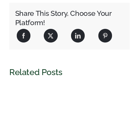
Для
Игры
В
Share This Story, Choose Your
Рулетку
Platform!
И
Выигрышей
Related Posts