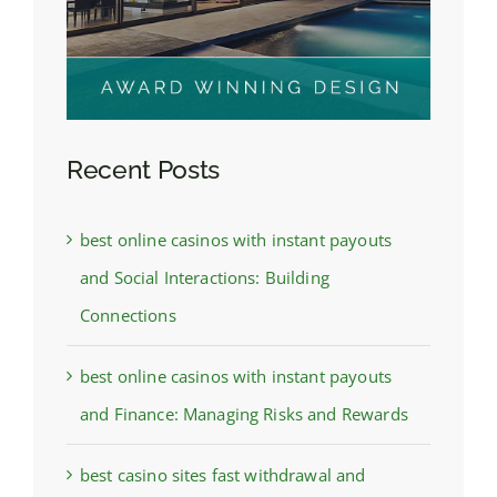
Recent Posts
best online casinos with instant payouts
and Social Interactions: Building
Connections
best online casinos with instant payouts
and Finance: Managing Risks and Rewards
best casino sites fast withdrawal and